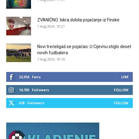
ZVANIČNO: Iskra dobila pojačanje iz Finske
7 Aug 2026. 10:21
Novi trećeligaš se pojačao: U Cijevnu stiglo deset
novih fudbalera
7 Aug 2026. 10:16
22,356
Fans
LIKE
10,703
Followers
FOLLOW
678
Followers
FOLLOW