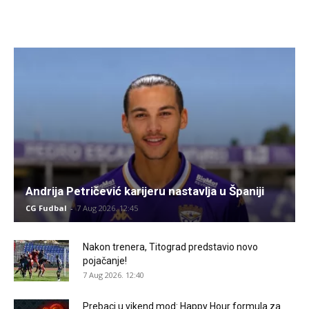
Andrija Petričević karijeru nastavlja u Španiji
CG Fudbal
-
7 Aug 2026. 12:45
Nakon trenera, Titograd predstavio novo
pojačanje!
7 Aug 2026. 12:40
Prebaci u vikend mod: Happy Hour formula za