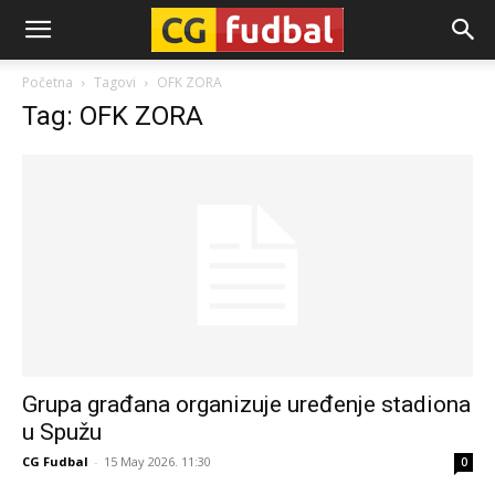
CG-
Početna
Tagovi
OFK ZORA
Tag: OFK ZORA
Fudbal
Grupa građana organizuje uređenje stadiona
u Spužu
CG Fudbal
-
15 May 2026. 11:30
0