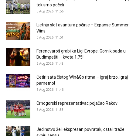
tek smo počeli
5 Aug 2026. 11:56
Ljetnja slot avantura počinje – Expanse Summer
Wins
5 Aug 2026. 11:51
Ferencvaroš grabi ka Ligi Evrope, Gornik pada u
Budimpešti – kvota 1.75!
5 Aug 2026. 11:48
Četiri sata čistog Win&Go ritma – igraj brzo, igraj
pametno!
5 Aug 2026. 11:46
Crnogorski reprezentativac pojačao Rakov
5 Aug 2026. 11:38
Jedinstvo želi ekspresan povratak, ostali traže
svoju šansu