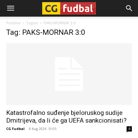
CG-
Početna
Tagovi
PAKS-MORNAR 3:0
Tag: PAKS-MORNAR 3:0
Fudbal
Katastrofalno suđenje bjeloruskog sudije
Dmitrijeva, da li će ga UEFA sankcionisati?
CG Fudbal
-
8 Aug 2024. 10:05
0