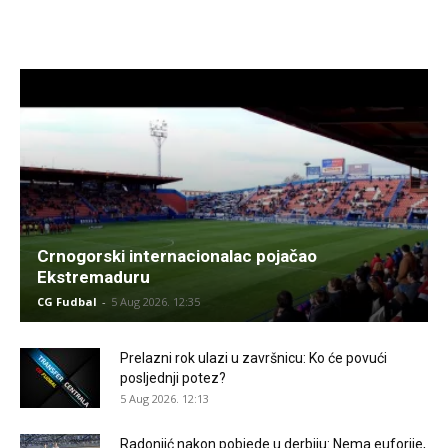
Crnogorski internacionalac pojačao
Ekstremaduru
CG Fudbal
-
5 Aug 2026. 12:35
Prelazni rok ulazi u završnicu: Ko će povući
posljednji potez?
5 Aug 2026. 12:13
Radonjić nakon pobjede u derbiju: Nema euforije,