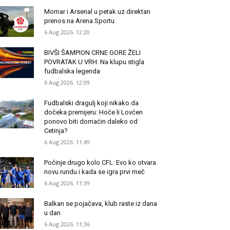
Mornar i Arsenal u petak uz direktan
prenos na Arena Sportu
6 Aug 2026. 12:20
BIVŠI ŠAMPION CRNE GORE ŽELI
POVRATAK U VRH: Na klupu stigla
fudbalska legenda
6 Aug 2026. 12:09
Fudbalski dragulj koji nikako da
dočeka premijeru: Hoće li Lovćen
ponovo biti domaćin daleko od
Cetinja?
6 Aug 2026. 11:49
Počinje drugo kolo CFL: Evo ko otvara
novu rundu i kada se igra prvi meč
6 Aug 2026. 11:39
Balkan se pojačava, klub raste iz dana
u dan
6 Aug 2026. 11:36