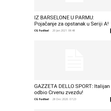
IZ BARSELONE U PARMU:
Pojačanje za opstanak u Seriji A!
CG Fudbal
-
20 Jan 2021. 08:48
GAZZETA DELLO SPORT: Italijan
odbio Crvenu zvezdu!
CG Fudbal
-
28 Dec 2020. 07:23