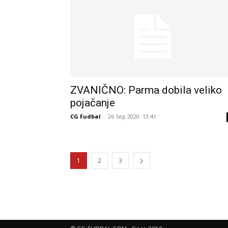
ZVANIČNO: Parma dobila veliko
pojačanje
CG Fudbal
-
26 Sep 2020. 13:41
1
2
3