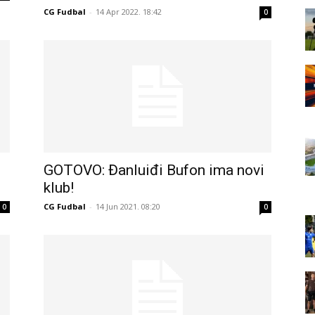
CG Fudbal
-
14 Apr 2022. 18:42
0
GOTOVO: Đanluiđi Bufon ima novi
klub!
CG Fudbal
-
14 Jun 2021. 08:20
0
0