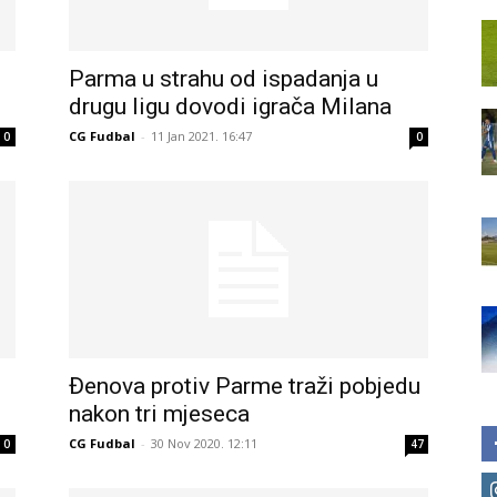
Parma u strahu od ispadanja u
drugu ligu dovodi igrača Milana
CG Fudbal
-
11 Jan 2021. 16:47
0
0
Đenova protiv Parme traži pobjedu
nakon tri mjeseca
CG Fudbal
-
30 Nov 2020. 12:11
0
47