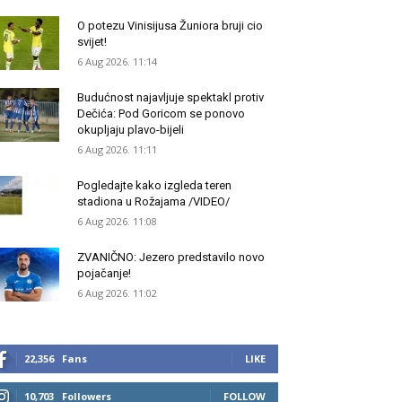
O potezu Vinisijusa Žuniora bruji cio
svijet!
6 Aug 2026. 11:14
Budućnost najavljuje spektakl protiv
Dečića: Pod Goricom se ponovo
okupljaju plavo-bijeli
6 Aug 2026. 11:11
Pogledajte kako izgleda teren
stadiona u Rožajama /VIDEO/
6 Aug 2026. 11:08
ZVANIČNO: Jezero predstavilo novo
pojačanje!
6 Aug 2026. 11:02
22,356
Fans
LIKE
10,703
Followers
FOLLOW