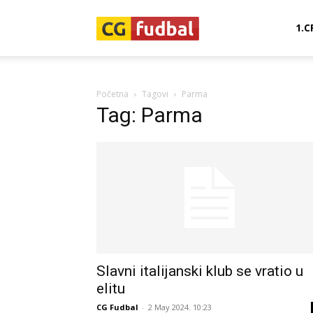
CG-
1.C
Fudbal
Početna
Tagovi
Parma
Tag: Parma
Slavni italijanski klub se vratio u
elitu
CG Fudbal
-
2 May 2024. 10:23