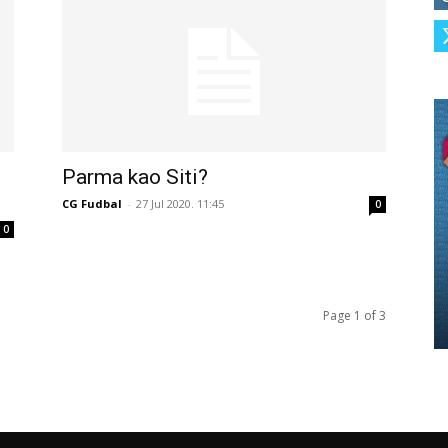
Parma kao Siti?
CG Fudbal
-
27 Jul 2020. 11:45
0
0
Page 1 of 3