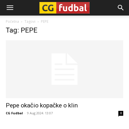
CG-
Početna
Tagovi
PEPE
Tag: PEPE
Fudbal
Pepe okačio kopačke o klin
CG Fudbal
-
9 Aug 2024. 13:07
0