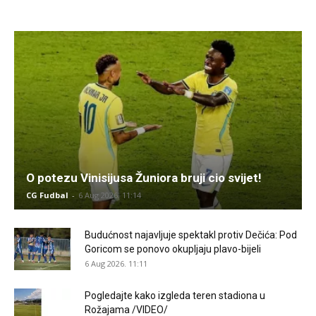
O potezu Vinisijusa Žuniora bruji cio svijet!
CG Fudbal
-
6 Aug 2026. 11:14
Budućnost najavljuje spektakl protiv Dečića: Pod
Goricom se ponovo okupljaju plavo-bijeli
6 Aug 2026. 11:11
Pogledajte kako izgleda teren stadiona u
Rožajama /VIDEO/