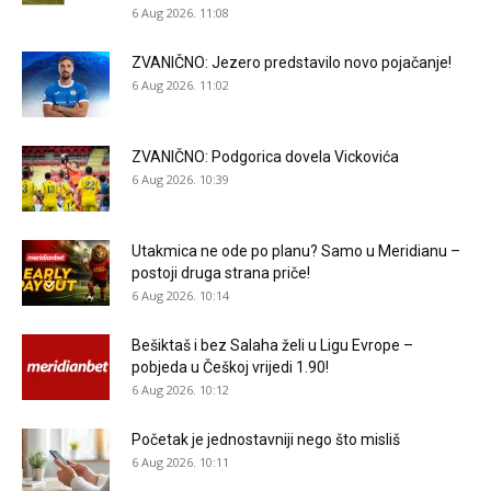
6 Aug 2026. 11:08
ZVANIČNO: Jezero predstavilo novo pojačanje!
6 Aug 2026. 11:02
ZVANIČNO: Podgorica dovela Vickovića
6 Aug 2026. 10:39
Utakmica ne ode po planu? Samo u Meridianu –
postoji druga strana priče!
6 Aug 2026. 10:14
Bešiktaš i bez Salaha želi u Ligu Evrope –
pobjeda u Češkoj vrijedi 1.90!
6 Aug 2026. 10:12
Početak je jednostavniji nego što misliš
6 Aug 2026. 10:11