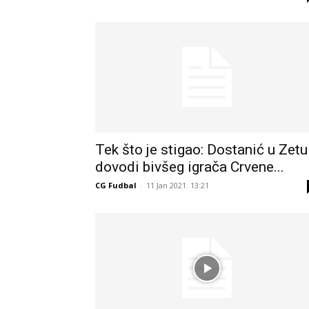
Tek što je stigao: Dostanić u Zetu
dovodi bivšeg igrača Crvene...
CG Fudbal
-
11 Jan 2021. 13:21