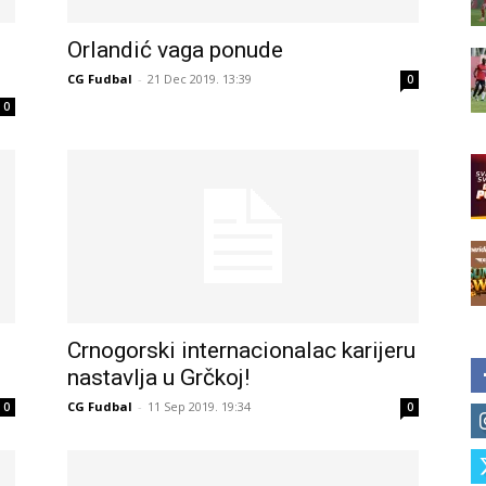
Orlandić vaga ponude
CG Fudbal
-
21 Dec 2019. 13:39
0
0
Crnogorski internacionalac karijeru
nastavlja u Grčkoj!
CG Fudbal
-
11 Sep 2019. 19:34
0
0