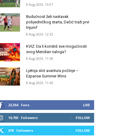
8 Aug 2026. 13:07
Budućnost želi nastavak
pobjedničkog starta, Dečić traži prvi
trijumf
8 Aug 2026. 12:32
KVIZ: Da li koristiš sve mogućnosti
svog Meridian naloga?
8 Aug 2026. 11:50
Ljetnja slot avantura počinje –
Expanse Summer Wins
8 Aug 2026. 11:45
22,356
Fans
LIKE
10,703
Followers
FOLLOW
678
Followers
FOLLOW