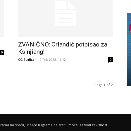
ZVANIČNO: Orlandić potpisao za
Ksinjiang!
0
CG Fudbal
-
9 Feb 2018. 16:12
0
Page 1 of 2
rama na sreću, učešće u igrama na sreću može izazvati zavisnost.