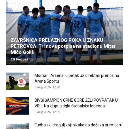
ZAVRŠNICA PRELAZNOG ROKA U ZNAKU
PETROVCA: Tri nova potpisa na stadionu Mitar
Mićo Goliš
CG Fudbal
-
6 Aug 2026. 12:26
Mornar i Arsenal u petak uz direktan prenos na
Arena Sportu
6 Aug 2026. 12:20
BIVŠI ŠAMPION CRNE GORE ŽELI POVRATAK U
VRH: Na klupu stigla fudbalska legenda
6 Aug 2026. 12:09
Fudbalski dragulj koji nikako da dočeka premijeru: