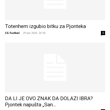
Totenhem izgubio bitku za Pjonteka
CG Fudbal
-
29 Jan 2020. 20:56
0
DA LI JE OVO ZNAK DA DOLAZI IBRA?
Pjontek napušta „San...