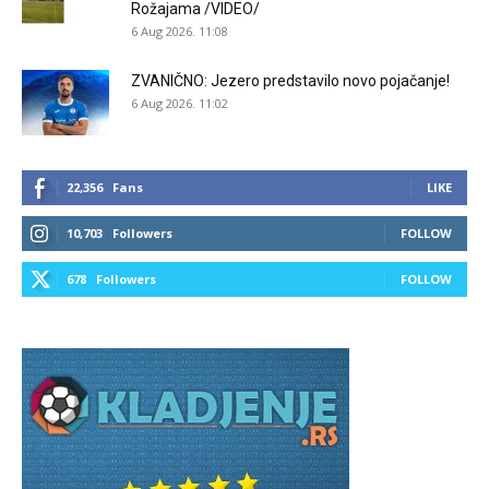
Rožajama /VIDEO/
6 Aug 2026. 11:08
ZVANIČNO: Jezero predstavilo novo pojačanje!
6 Aug 2026. 11:02
22,356
Fans
LIKE
10,703
Followers
FOLLOW
678
Followers
FOLLOW