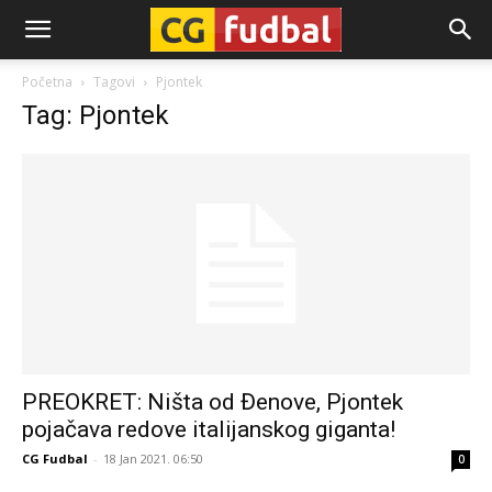
CG-
Početna
Tagovi
Pjontek
Tag: Pjontek
Fudbal
PREOKRET: Ništa od Đenove, Pjontek
pojačava redove italijanskog giganta!
CG Fudbal
-
18 Jan 2021. 06:50
0