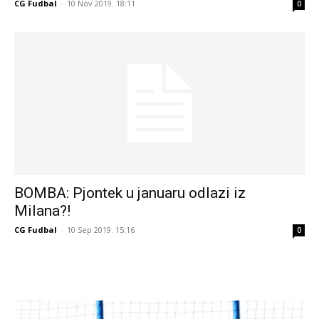
CG Fudbal
-
10 Nov 2019. 18:11
0
BOMBA: Pjontek u januaru odlazi iz
Milana?!
CG Fudbal
-
10 Sep 2019. 15:16
0