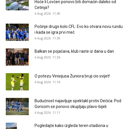
Hoće li Lovćen ponovo biti domaćin daleko od
Cetinja?
6 Aug 2026. 11:49
Počinje drugo kolo CFL: Evo ko otvara novu rundu
i kada se igra prvi meč
6 Aug 2026. 11:39
Balkan se pojačava, klub raste iz dana u dan
6 Aug 2026. 11:36
O potezu Vinisijusa Žuniora bruji cio svijet!
6 Aug 2026. 11:14
Budućnost najavljuje spektakl protiv Dečića: Pod
Goricom se ponovo okupljaju plavo-bijeli
6 Aug 2026. 11:11
Pogledajte kako izgleda teren stadiona u