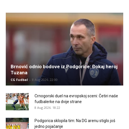
Brnović odnio bodove iz Podgorice: Đokaj heroj
Tuzana
CG Fudbal
-
8 Aug 2026. 22:00
Crnogorski duel na evropskoj sceni: Četiri naše
fudbalerke na dvije strane
8 Aug 2026. 18:22
Podgorica sklopila tim: Na DG arenu stiglo još
jedno pojačanje