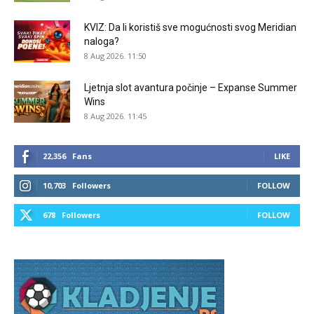
KVIZ: Da li koristiš sve mogućnosti svog Meridian
naloga?
8 Aug 2026. 11:50
Ljetnja slot avantura počinje – Expanse Summer
Wins
8 Aug 2026. 11:45
22,356
Fans
LIKE
10,703
Followers
FOLLOW
678
Followers
FOLLOW