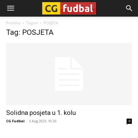
CG-
Početna
Tagovi
POSJETA
Tag: POSJETA
Fudbal
Solidna posjeta u 1. kolu
CG Fudbal
-
5 Aug 2025. 10:26
0