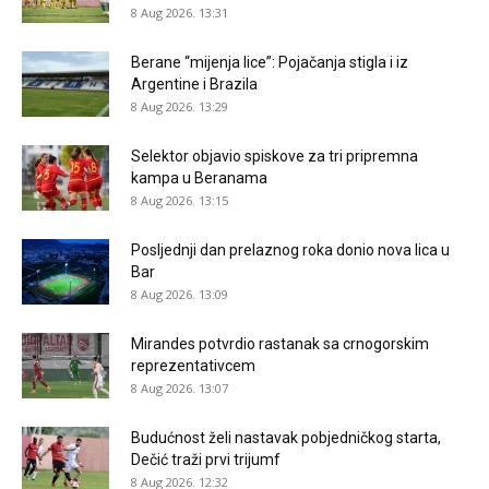
8 Aug 2026. 13:31
Berane “mijenja lice”: Pojačanja stigla i iz
Argentine i Brazila
8 Aug 2026. 13:29
Selektor objavio spiskove za tri pripremna
kampa u Beranama
8 Aug 2026. 13:15
Posljednji dan prelaznog roka donio nova lica u
Bar
8 Aug 2026. 13:09
Mirandes potvrdio rastanak sa crnogorskim
reprezentativcem
8 Aug 2026. 13:07
Budućnost želi nastavak pobjedničkog starta,
Dečić traži prvi trijumf
8 Aug 2026. 12:32