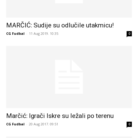
MARČIĆ: Sudije su odlučile utakmicu!
CG Fudbal
-
11 Aug 2019. 10:35
0
Marčić: Igrači Iskre su ležali po terenu
CG Fudbal
-
20 Aug 2017. 09:51
0