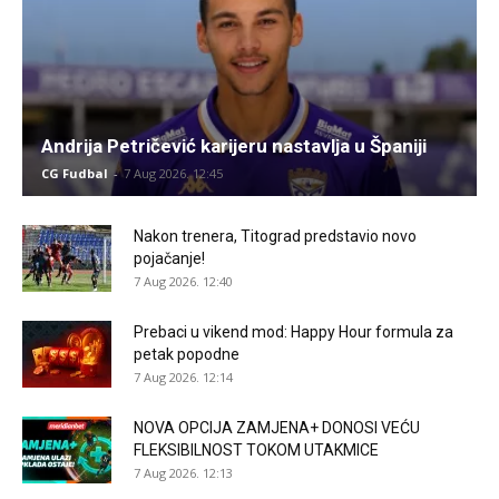
Andrija Petričević karijeru nastavlja u Španiji
CG Fudbal
-
7 Aug 2026. 12:45
Nakon trenera, Titograd predstavio novo
pojačanje!
7 Aug 2026. 12:40
Prebaci u vikend mod: Happy Hour formula za
petak popodne
7 Aug 2026. 12:14
NOVA OPCIJA ZAMJENA+ DONOSI VEĆU
FLEKSIBILNOST TOKOM UTAKMICE
7 Aug 2026. 12:13