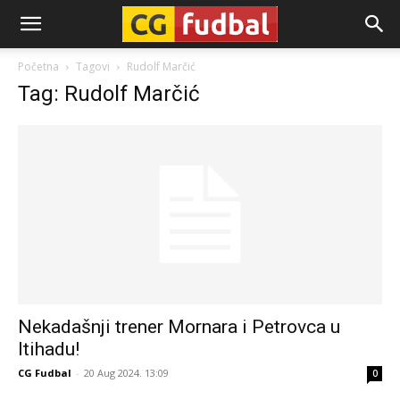
CG-
Početna
Tagovi
Rudolf Marčić
Tag: Rudolf Marčić
Fudbal
Nekadašnji trener Mornara i Petrovca u
Itihadu!
CG Fudbal
-
20 Aug 2024. 13:09
0