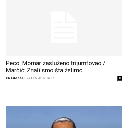
Peco: Mornar zasluženo trijumfovao /
Marčić: Znali smo šta želimo
CG Fudbal
-
24 Feb 2016. 16:37
0