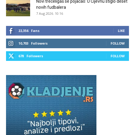
Novi trećeligaš se pojačao: U Cijevnu stiglo deset
novih fudbalera
7 Aug 2026. 10:16
22,356
Fans
LIKE
10,703
Followers
FOLLOW
678
Followers
FOLLOW