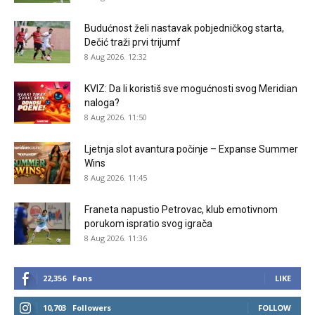
Budućnost želi nastavak pobjedničkog starta,
Dečić traži prvi trijumf
8 Aug 2026. 12:32
KVIZ: Da li koristiš sve mogućnosti svog Meridian
naloga?
8 Aug 2026. 11:50
Ljetnja slot avantura počinje – Expanse Summer
Wins
8 Aug 2026. 11:45
Franeta napustio Petrovac, klub emotivnom
porukom ispratio svog igrača
8 Aug 2026. 11:36
22,356
Fans
LIKE
10,703
Followers
FOLLOW