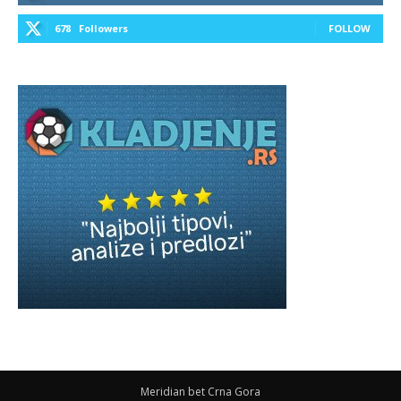
678
Followers
FOLLOW
Meridian bet Crna Gora