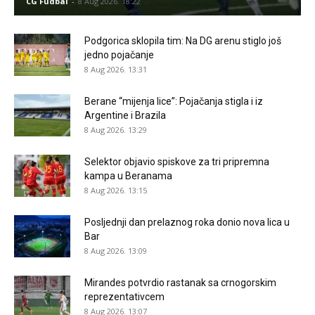
CG Fudbal
-
8 Aug 2026. 18:22
Podgorica sklopila tim: Na DG arenu stiglo još
jedno pojačanje
8 Aug 2026. 13:31
Berane “mijenja lice”: Pojačanja stigla i iz
Argentine i Brazila
8 Aug 2026. 13:29
Selektor objavio spiskove za tri pripremna
kampa u Beranama
8 Aug 2026. 13:15
Posljednji dan prelaznog roka donio nova lica u
Bar
8 Aug 2026. 13:09
Mirandes potvrdio rastanak sa crnogorskim
reprezentativcem
8 Aug 2026. 13:07