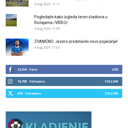
6 Aug 2026. 11:11
Pogledajte kako izgleda teren stadiona u
Rožajama /VIDEO/
6 Aug 2026. 11:08
ZVANIČNO: Jezero predstavilo novo pojačanje!
6 Aug 2026. 11:02
22,356
Fans
LIKE
10,703
Followers
FOLLOW
678
Followers
FOLLOW