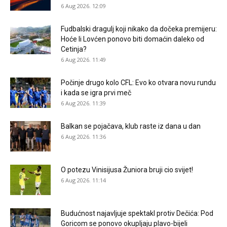
6 Aug 2026. 12:09
Fudbalski dragulj koji nikako da dočeka premijeru:
Hoće li Lovćen ponovo biti domaćin daleko od
Cetinja?
6 Aug 2026. 11:49
Počinje drugo kolo CFL: Evo ko otvara novu rundu
i kada se igra prvi meč
6 Aug 2026. 11:39
Balkan se pojačava, klub raste iz dana u dan
6 Aug 2026. 11:36
O potezu Vinisijusa Žuniora bruji cio svijet!
6 Aug 2026. 11:14
Budućnost najavljuje spektakl protiv Dečića: Pod
Goricom se ponovo okupljaju plavo-bijeli