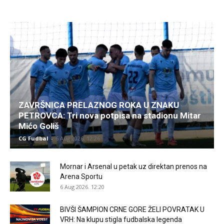
ZAVRŠNICA PRELAZNOG ROKA U ZNAKU
PETROVCA: Tri nova potpisa na stadionu Mitar
Mićo Goliš
CG Fudbal
-
6 Aug 2026. 12:26
Mornar i Arsenal u petak uz direktan prenos na
Arena Sportu
6 Aug 2026. 12:20
BIVŠI ŠAMPION CRNE GORE ŽELI POVRATAK U
VRH: Na klupu stigla fudbalska legenda