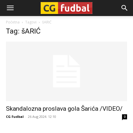
CG-
Početna
Tagovi
šARIĆ
Tag: šARIĆ
Fudbal
Skandalozna proslava gola Šarića /VIDEO/
CG Fudbal
-
26 Aug 2024. 12:10
0