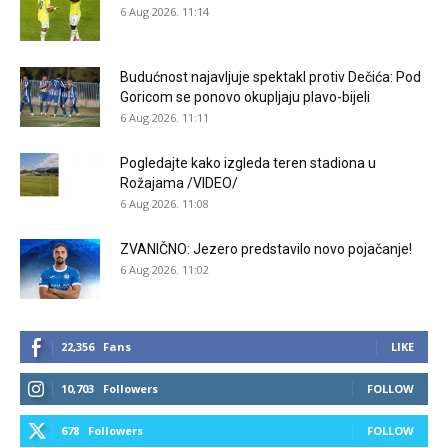
6 Aug 2026. 11:14
Budućnost najavljuje spektakl protiv Dečića: Pod
Goricom se ponovo okupljaju plavo-bijeli
6 Aug 2026. 11:11
Pogledajte kako izgleda teren stadiona u
Rožajama /VIDEO/
6 Aug 2026. 11:08
ZVANIČNO: Jezero predstavilo novo pojačanje!
6 Aug 2026. 11:02
22,356
Fans
LIKE
10,703
Followers
FOLLOW
678
Followers
FOLLOW