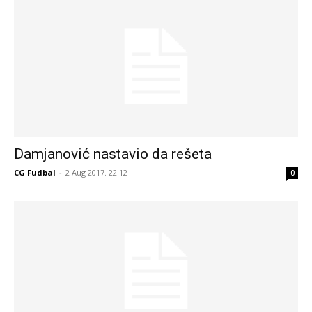
Damjanović nastavio da rešeta
CG Fudbal
-
2 Aug 2017. 22:12
0