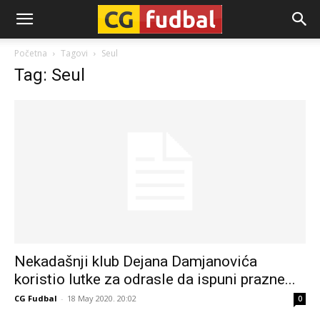
CG-
Početna
Tagovi
Seul
Tag: Seul
Fudbal
Nekadašnji klub Dejana Damjanovića
koristio lutke za odrasle da ispuni prazne...
CG Fudbal
-
18 May 2020. 20:02
0