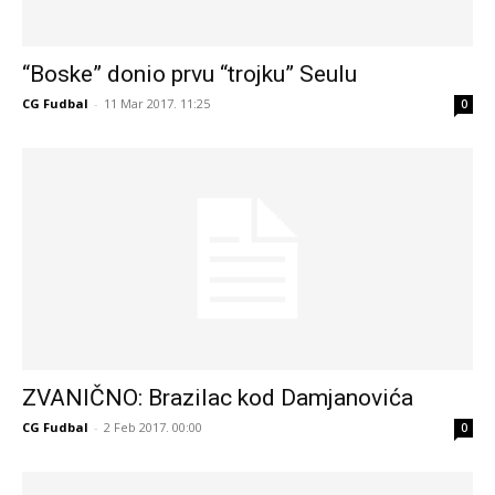
“Boske” donio prvu “trojku” Seulu
CG Fudbal
-
11 Mar 2017. 11:25
0
ZVANIČNO: Brazilac kod Damjanovića
CG Fudbal
-
2 Feb 2017. 00:00
0