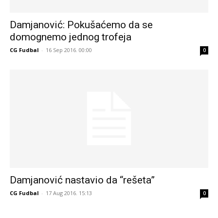
Damjanović: Pokušaćemo da se
domognemo jednog trofeja
CG Fudbal
-
16 Sep 2016. 00:00
0
Damjanović nastavio da “rešeta”
CG Fudbal
-
17 Aug 2016. 15:13
0