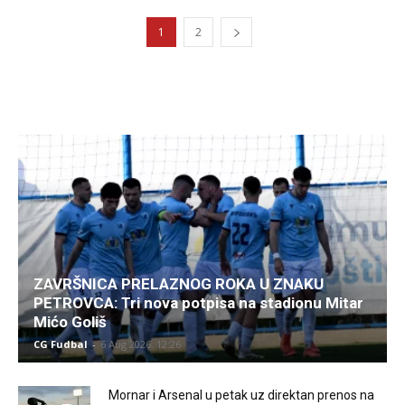
1
2
ZAVRŠNICA PRELAZNOG ROKA U ZNAKU
PETROVCA: Tri nova potpisa na stadionu Mitar
Mićo Goliš
CG Fudbal
-
6 Aug 2026. 12:26
Mornar i Arsenal u petak uz direktan prenos na