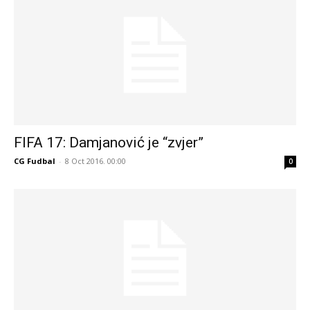
FIFA 17: Damjanović je “zvjer”
CG Fudbal
-
8 Oct 2016. 00:00
0