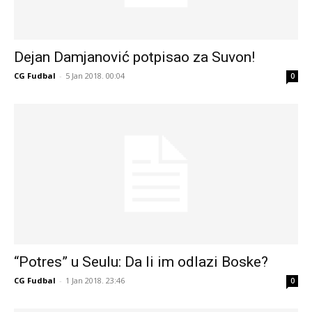
Dejan Damjanović potpisao za Suvon!
CG Fudbal
-
5 Jan 2018. 00:04
0
“Potres” u Seulu: Da li im odlazi Boske?
CG Fudbal
-
1 Jan 2018. 23:46
0