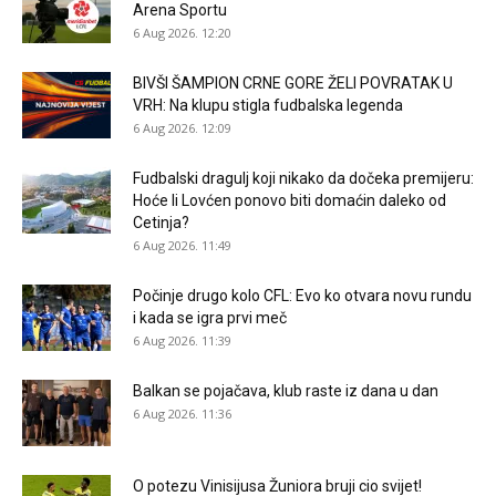
Arena Sportu
6 Aug 2026. 12:20
BIVŠI ŠAMPION CRNE GORE ŽELI POVRATAK U
VRH: Na klupu stigla fudbalska legenda
6 Aug 2026. 12:09
Fudbalski dragulj koji nikako da dočeka premijeru:
Hoće li Lovćen ponovo biti domaćin daleko od
Cetinja?
6 Aug 2026. 11:49
Počinje drugo kolo CFL: Evo ko otvara novu rundu
i kada se igra prvi meč
6 Aug 2026. 11:39
Balkan se pojačava, klub raste iz dana u dan
6 Aug 2026. 11:36
O potezu Vinisijusa Žuniora bruji cio svijet!