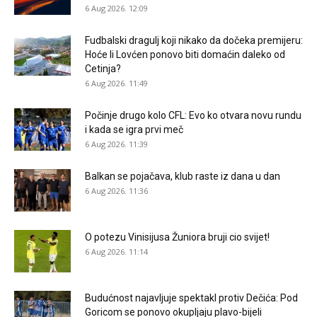
6 Aug 2026. 12:09
Fudbalski dragulj koji nikako da dočeka premijeru:
Hoće li Lovćen ponovo biti domaćin daleko od
Cetinja?
6 Aug 2026. 11:49
Počinje drugo kolo CFL: Evo ko otvara novu rundu
i kada se igra prvi meč
6 Aug 2026. 11:39
Balkan se pojačava, klub raste iz dana u dan
6 Aug 2026. 11:36
O potezu Vinisijusa Žuniora bruji cio svijet!
6 Aug 2026. 11:14
Budućnost najavljuje spektakl protiv Dečića: Pod
Goricom se ponovo okupljaju plavo-bijeli