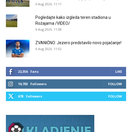
6 Aug 2026. 11:11
Pogledajte kako izgleda teren stadiona u
Rožajama /VIDEO/
6 Aug 2026. 11:08
ZVANIČNO: Jezero predstavilo novo pojačanje!
6 Aug 2026. 11:02
22,356
Fans
LIKE
10,703
Followers
FOLLOW
678
Followers
FOLLOW