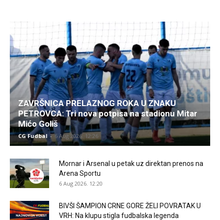
ZAVRŠNICA PRELAZNOG ROKA U ZNAKU
PETROVCA: Tri nova potpisa na stadionu Mitar
Mićo Goliš
CG Fudbal
-
6 Aug 2026. 12:26
Mornar i Arsenal u petak uz direktan prenos na
Arena Sportu
6 Aug 2026. 12:20
BIVŠI ŠAMPION CRNE GORE ŽELI POVRATAK U
VRH: Na klupu stigla fudbalska legenda