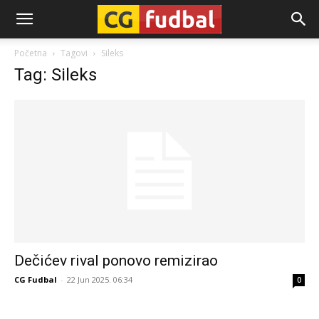
CG-
Početna
Tagovi
Sileks
Tag: Sileks
Fudbal
Dečićev rival ponovo remizirao
CG Fudbal
-
22 Jun 2025. 06:34
0