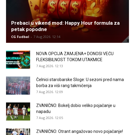
Prebaci u vikend mod: Happy Hour formula za
petak popodne
CG Fudbal
-
7 Aug 2026. 12:14
NOVA OPCIJA ZAMJENA+ DONOSI VEĆU
FLEKSIBILNOST TOKOM UTAKMICE
7 Aug 2026. 12:13
Čelnici starobarske Sloge: U sezoni pred nama
borba za viši rang takmičenja
7 Aug 2026. 12:09
ZVANIČNO: Bokelj dobio veliko pojačanje u
napadu
7 Aug 2026. 12:05
ZVANIČNO: Otrant angažovao novo pojačanje!