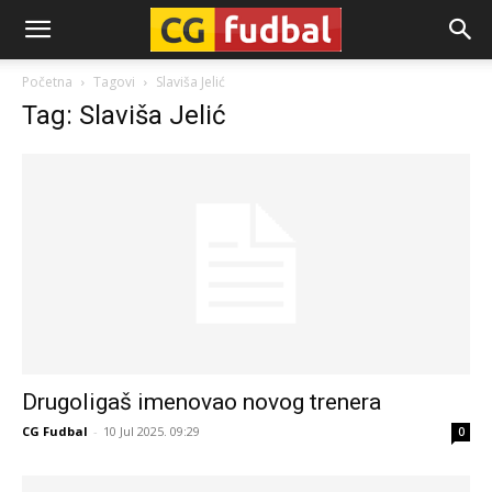
CG-
Početna
Tagovi
Slaviša Jelić
Tag: Slaviša Jelić
Fudbal
Drugoligaš imenovao novog trenera
CG Fudbal
-
10 Jul 2025. 09:29
0