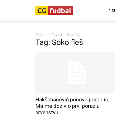
CG-
1.C
Fudbal
Početna
Tagovi
Soko fleš
Tag: Soko fleš
Hakšabanović ponovo pogodio,
Malme doživio prvi poraz u
prvenstvu