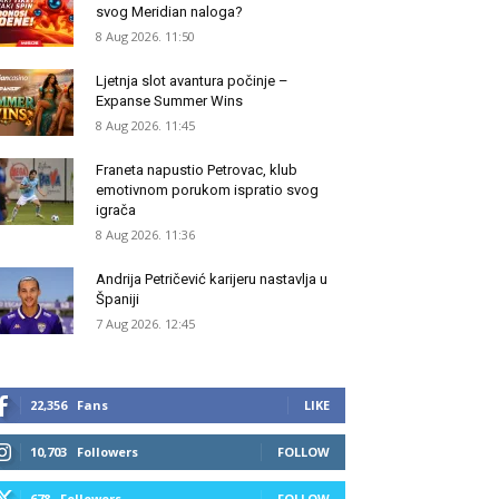
svog Meridian naloga?
8 Aug 2026. 11:50
Ljetnja slot avantura počinje –
Expanse Summer Wins
8 Aug 2026. 11:45
Franeta napustio Petrovac, klub
emotivnom porukom ispratio svog
igrača
8 Aug 2026. 11:36
Andrija Petričević karijeru nastavlja u
Španiji
7 Aug 2026. 12:45
22,356
Fans
LIKE
10,703
Followers
FOLLOW
678
Followers
FOLLOW