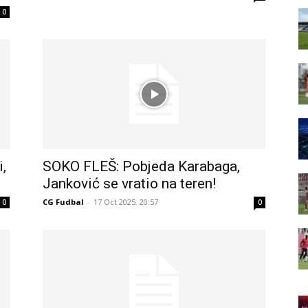
0
,
SOKO FLEŠ: Pobjeda Karabaga,
Janković se vratio na teren!
CG Fudbal
-
17 Oct 2025. 20:57
0
0