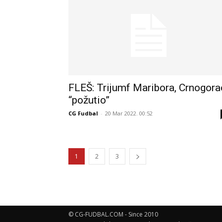
FLEŠ: Trijumf Maribora, Crnogora
“požutio”
CG Fudbal
-
20 Mar 2022. 00:52
1
2
3
© CG-FUDBAL.COM - Since 2010