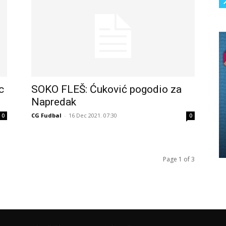
c
SOKO FLEŠ: Ćuković pogodio za
Napredak
CG Fudbal
-
16 Dec 2021. 07:30
0
0
Page 1 of 3