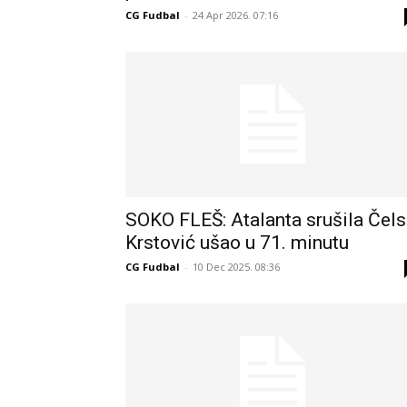
CG Fudbal
-
24 Apr 2026. 07:16
SOKO FLEŠ: Atalanta srušila Čelsi
Krstović ušao u 71. minutu
CG Fudbal
-
10 Dec 2025. 08:36