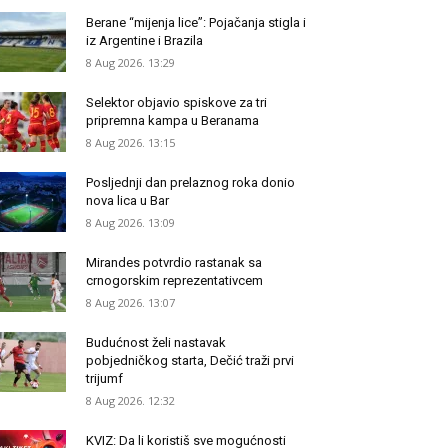
Berane “mijenja lice”: Pojačanja stigla i
iz Argentine i Brazila
8 Aug 2026. 13:29
Selektor objavio spiskove za tri
pripremna kampa u Beranama
8 Aug 2026. 13:15
Posljednji dan prelaznog roka donio
nova lica u Bar
8 Aug 2026. 13:09
Mirandes potvrdio rastanak sa
crnogorskim reprezentativcem
8 Aug 2026. 13:07
Budućnost želi nastavak
pobjedničkog starta, Dečić traži prvi
trijumf
8 Aug 2026. 12:32
KVIZ: Da li koristiš sve mogućnosti