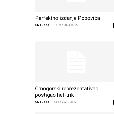
Perfektno izdanje Popovića
CG Fudbal
-
17 Dec 2024. 09:27
Crnogorski reprezentativac
postigao het-trik
CG Fudbal
-
5 Feb 2024. 08:52