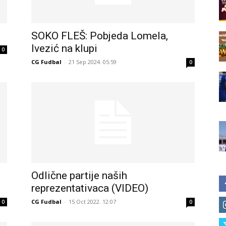
SOKO FLEŠ: Pobjeda Lomela,
Ivezić na klupi
0
CG Fudbal
-
21 Sep 2024. 05:59
0
Odlične partije naših
reprezentativaca (VIDEO)
CG Fudbal
-
15 Oct 2022. 12:07
0
0