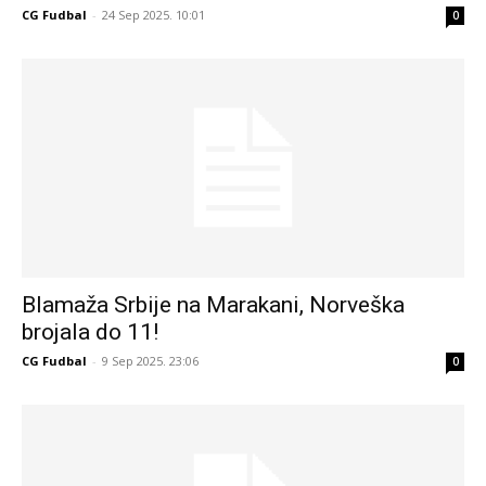
CG Fudbal
-
24 Sep 2025. 10:01
0
Blamaža Srbije na Marakani, Norveška
brojala do 11!
CG Fudbal
-
9 Sep 2025. 23:06
0