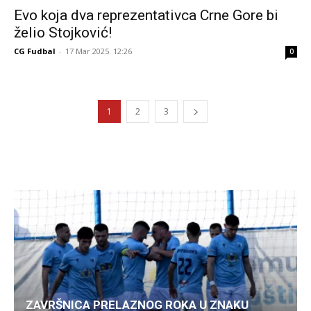
Evo koja dva reprezentativca Crne Gore bi
želio Stojković!
CG Fudbal
-
17 Mar 2025. 12:26
0
1
2
3
ZAVRŠNICA PRELAZNOG ROKA U ZNAKU