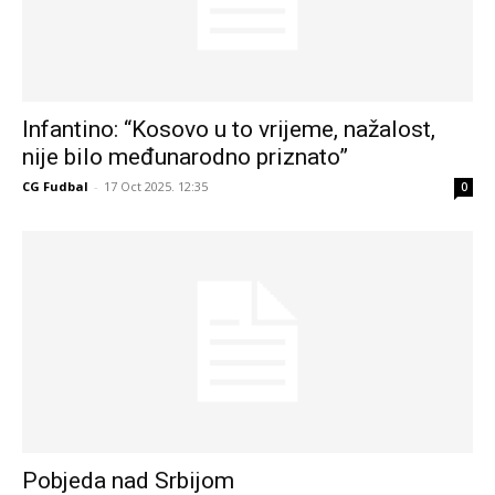
Infantino: “Kosovo u to vrijeme, nažalost,
nije bilo međunarodno priznato”
CG Fudbal
-
17 Oct 2025. 12:35
0
Pobjeda nad Srbijom