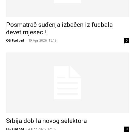
Posmatrač suđenja izbačen iz fudbala
devet mjeseci!
CG Fudbal
-
10 Apr 2026. 15:18
0
Srbija dobila novog selektora
CG Fudbal
-
4 Dec 2025. 12:36
0