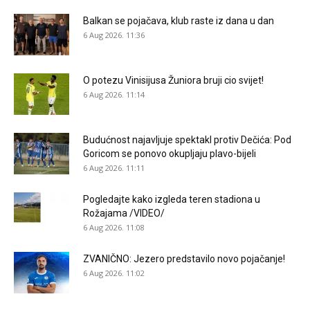
Balkan se pojačava, klub raste iz dana u dan
6 Aug 2026. 11:36
O potezu Vinisijusa Žuniora bruji cio svijet!
6 Aug 2026. 11:14
Budućnost najavljuje spektakl protiv Dečića: Pod
Goricom se ponovo okupljaju plavo-bijeli
6 Aug 2026. 11:11
Pogledajte kako izgleda teren stadiona u
Rožajama /VIDEO/
6 Aug 2026. 11:08
ZVANIČNO: Jezero predstavilo novo pojačanje!
6 Aug 2026. 11:02