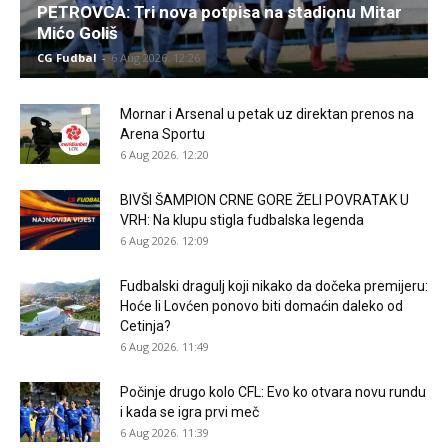
PETROVCA: Tri nova potpisa na stadionu Mitar
Mićo Goliš
CG Fudbal
-
6 Aug 2026. 12:26
Mornar i Arsenal u petak uz direktan prenos na
Arena Sportu
6 Aug 2026. 12:20
BIVŠI ŠAMPION CRNE GORE ŽELI POVRATAK U
VRH: Na klupu stigla fudbalska legenda
6 Aug 2026. 12:09
Fudbalski dragulj koji nikako da dočeka premijeru:
Hoće li Lovćen ponovo biti domaćin daleko od
Cetinja?
6 Aug 2026. 11:49
Počinje drugo kolo CFL: Evo ko otvara novu rundu
i kada se igra prvi meč
6 Aug 2026. 11:39