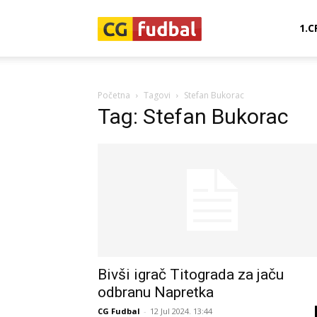
CG-
1.C
Fudbal
Početna
Tagovi
Stefan Bukorac
Tag: Stefan Bukorac
Bivši igrač Titograda za jaču
odbranu Napretka
CG Fudbal
-
12 Jul 2024. 13:44