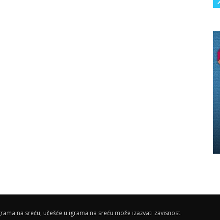
rama na sreću, učešće u igrama na sreću može izazvati zavisnost.