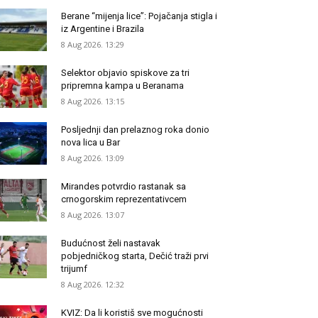
Berane “mijenja lice”: Pojačanja stigla i
iz Argentine i Brazila
8 Aug 2026. 13:29
Selektor objavio spiskove za tri
pripremna kampa u Beranama
8 Aug 2026. 13:15
Posljednji dan prelaznog roka donio
nova lica u Bar
8 Aug 2026. 13:09
Mirandes potvrdio rastanak sa
crnogorskim reprezentativcem
8 Aug 2026. 13:07
Budućnost želi nastavak
pobjedničkog starta, Dečić traži prvi
trijumf
8 Aug 2026. 12:32
KVIZ: Da li koristiš sve mogućnosti