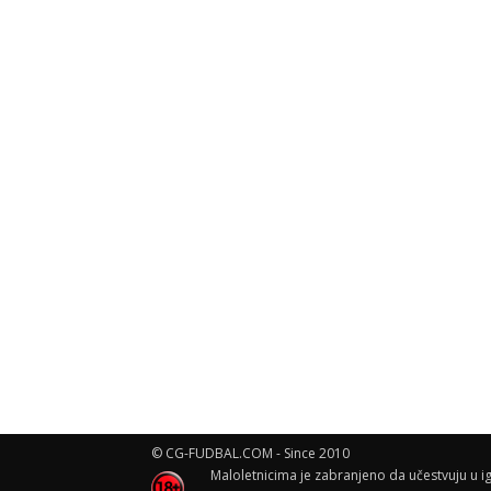
© CG-FUDBAL.COM - Since 2010
Maloletnicima je zabranjeno da učestvuju u ig