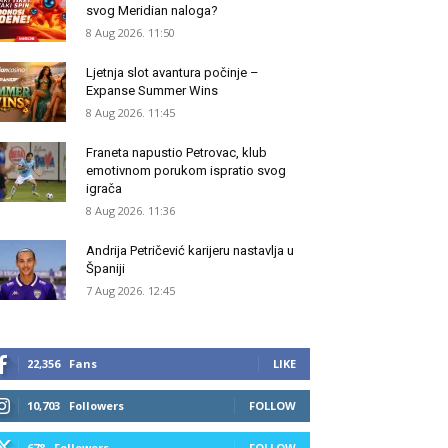
svog Meridian naloga?
8 Aug 2026. 11:50
Ljetnja slot avantura počinje –
Expanse Summer Wins
8 Aug 2026. 11:45
Franeta napustio Petrovac, klub
emotivnom porukom ispratio svog
igrača
8 Aug 2026. 11:36
Andrija Petričević karijeru nastavlja u
Španiji
7 Aug 2026. 12:45
22,356
Fans
LIKE
10,703
Followers
FOLLOW
678
Followers
FOLLOW