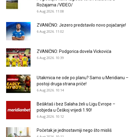
Rožajama /VIDEO/
6 Aug 2026. 11:08
ZVANIČNO: Jezero predstavilo novo pojačanje!
6 Aug 2026. 11:02
ZVANIČNO: Podgorica dovela Vickovića
6 Aug 2026. 10:39
Utakmica ne ode po planu? Samo u Meridianu –
postoji druga strana priče!
6 Aug 2026. 10:14
Bešiktaš i bez Salaha želi u Ligu Evrope –
pobjeda u Češkoj vrijedi 1.90!
6 Aug 2026. 10:12
Početak je jednostavniji nego što misliš
6 Aug 2026. 10:11