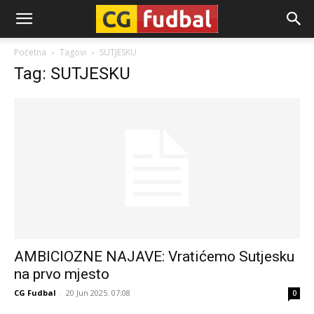
CG-
Početna
Tagovi
SUTJESKU
Tag: SUTJESKU
Fudbal
AMBICIOZNE NAJAVE: Vratićemo Sutjesku
na prvo mjesto
CG Fudbal
-
20 Jun 2025. 07:08
0