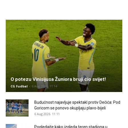
O potezu Vinisijusa Žuniora bruji cio svijet!
CG Fudbal
-
6 Aug 2026. 11:14
Budućnost najavljuje spektakl protiv Dečića: Pod
Goricom se ponovo okupljaju plavo-bijeli
6 Aug 2026. 11:11
Pogledajte kako izgleda teren stadiona u