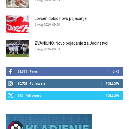
Lovćen dobio novo pojačanje
6 Aug 2026. 09:59
ZVANIČNO: Novo pojačanje za Jedinstvo!
6 Aug 2026. 09:04
22,356
Fans
LIKE
10,703
Followers
FOLLOW
678
Followers
FOLLOW