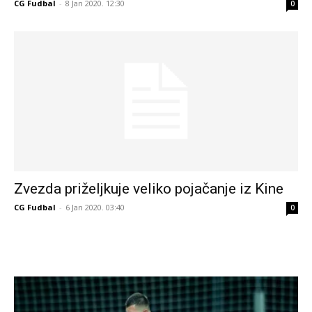
CG Fudbal
-
8 Jan 2020. 12:30
0
Zvezda priželjkuje veliko pojačanje iz Kine
CG Fudbal
-
6 Jan 2020. 03:40
0