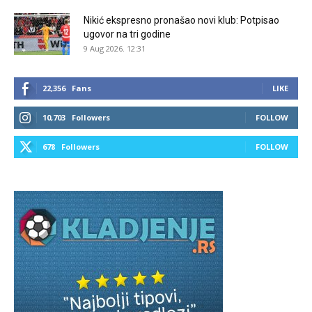
Nikić ekspresno pronašao novi klub: Potpisao
ugovor na tri godine
9 Aug 2026. 12:31
22,356
Fans
LIKE
10,703
Followers
FOLLOW
678
Followers
FOLLOW