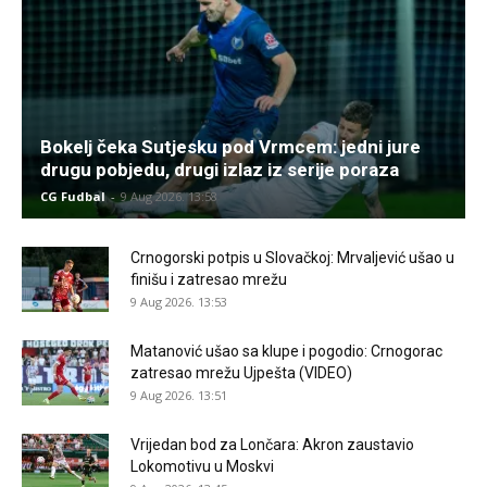
Bokelj čeka Sutjesku pod Vrmcem: jedni jure
drugu pobjedu, drugi izlaz iz serije poraza
CG Fudbal
-
9 Aug 2026. 13:58
Crnogorski potpis u Slovačkoj: Mrvaljević ušao u
finišu i zatresao mrežu
9 Aug 2026. 13:53
Matanović ušao sa klupe i pogodio: Crnogorac
zatresao mrežu Ujpešta (VIDEO)
9 Aug 2026. 13:51
Vrijedan bod za Lončara: Akron zaustavio
Lokomotivu u Moskvi