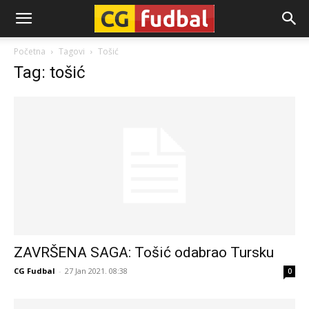
CG-
Početna
Tagovi
Tošić
Tag: tošić
Fudbal
ZAVRŠENA SAGA: Tošić odabrao Tursku
CG Fudbal
-
27 Jan 2021. 08:38
0