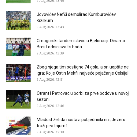
9 Aug 2026. 13:45
Jovovićev Nefči demolirao Kumburovićev
Kizilkum
9 Aug 2026. 13:43
Crnogorski tandem slavio u Bjelorusiji: Dinamo
Brest odnio sva tri boda
9 Aug 2026. 13:39
Zbog njega tim postigne 74 gola, a on uopšte ne
igra: Ko je Ostin Mekfi, najveće pojačanje Čelsija!
9 Aug 2026. 12:51
Otrant i Petrovac u borbi za prve bodove u novoj
sezoni
9 Aug 2026. 12:46
Mladost želi da nastavi pobjednički niz, Jezero
traži prvi trijumf
9 Aug 2026. 12:38