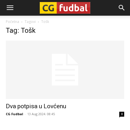
CG-
Početna
Tagovi
Tošk
Tag: Tošk
Fudbal
Dva potpisa u Lovćenu
CG Fudbal
-
13 Aug 2024. 08:45
0