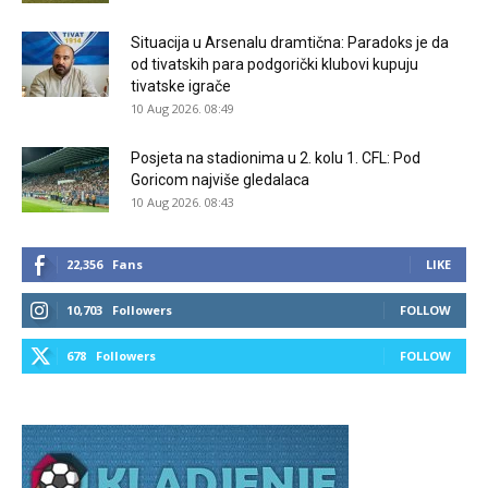
Situacija u Arsenalu dramtična: Paradoks je da
od tivatskih para podgorički klubovi kupuju
tivatske igrače
10 Aug 2026. 08:49
Posjeta na stadionima u 2. kolu 1. CFL: Pod
Goricom najviše gledalaca
10 Aug 2026. 08:43
22,356
Fans
LIKE
10,703
Followers
FOLLOW
678
Followers
FOLLOW