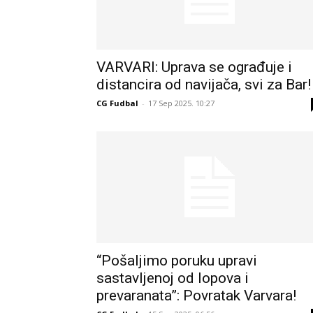
VARVARI: Uprava se ograđuje i
distancira od navijača, svi za Bar!
CG Fudbal
-
17 Sep 2025. 10:27
“Pošaljimo poruku upravi
sastavljenoj od lopova i
prevaranata”: Povratak Varvara!