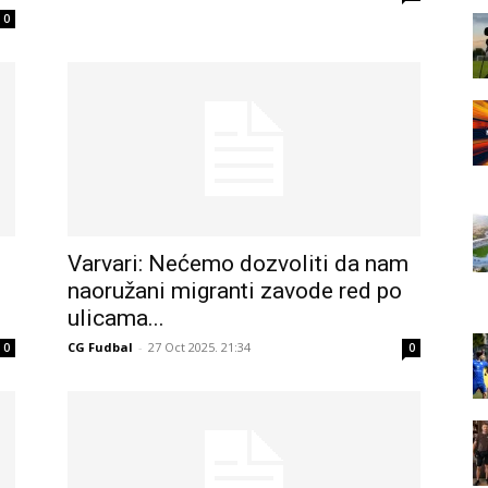
0
Varvari: Nećemo dozvoliti da nam
naoružani migranti zavode red po
ulicama...
CG Fudbal
-
27 Oct 2025. 21:34
0
0