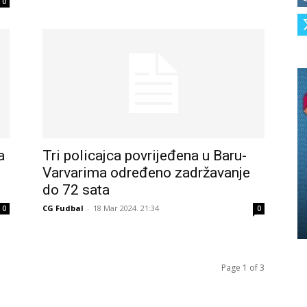
0
a
Tri policajca povrijeđena u Baru-
Varvarima određeno zadržavanje
do 72 sata
CG Fudbal
-
18 Mar 2024. 21:34
0
0
Page 1 of 3