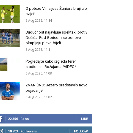
O potezu Vinisijusa Žuniora bruji cio
svijet!
6 Aug 2026. 11:14
Budućnost najavljuje spektakl protiv
Dečića: Pod Goricom se ponovo
okupljaju plavo-bijeli
6 Aug 2026. 11:11
Pogledajte kako izgleda teren
stadiona u Rožajama /VIDEO/
6 Aug 2026. 11:08
ZVANIČNO: Jezero predstavilo novo
pojačanje!
6 Aug 2026. 11:02
22,356
Fans
LIKE
10,703
Followers
FOLLOW