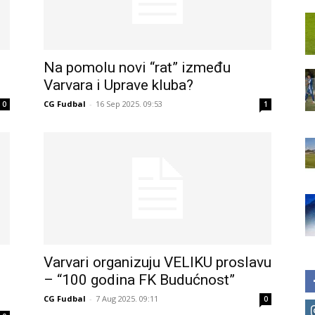
Na pomolu novi “rat” između
Varvara i Uprave kluba?
CG Fudbal
-
16 Sep 2025. 09:53
0
1
Varvari organizuju VELIKU proslavu
– “100 godina FK Budućnost”
CG Fudbal
-
7 Aug 2025. 09:11
0