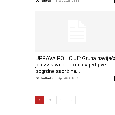
CG Fudbal
-
15 Sep 2025. 06:56
UPRAVA POLICIJE: Grupa navijač
je uzvikivala parole uvrjedljive i
pogrdne sadržine...
CG Fudbal
-
10 Apr 2024. 12:10
1
2
3