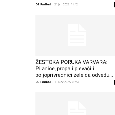
CG Fudbal
-
21 Jan 2026. 11:42
ŽESTOKA PORUKA VARVARA:
Pijanice, propali pjevači i
poljoprivrednici žele da odvedu...
CG Fudbal
-
13 Dec 2025. 05:57