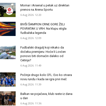
Mornar i Arsenal u petak uz direktan
prenos na Arena Sportu
6 Aug 2026. 12:20
BIVŠI ŠAMPION CRNE GORE ŽELI
POVRATAK U VRH: Na klupu stigla
fudbalska legenda
6 Aug 2026. 12:09
Fudbalski dragulj koji nikako da
dočeka premijeru: Hoće li Lovćen
ponovo biti domaćin daleko od
Cetinja?
6 Aug 2026. 11:49
Počinje drugo kolo CFL: Evo ko otvara
novu rundu i kada se igra prvi meč
6 Aug 2026. 11:39
Balkan se pojačava, klub raste iz dana
u dan
6 Aug 2026. 11:36