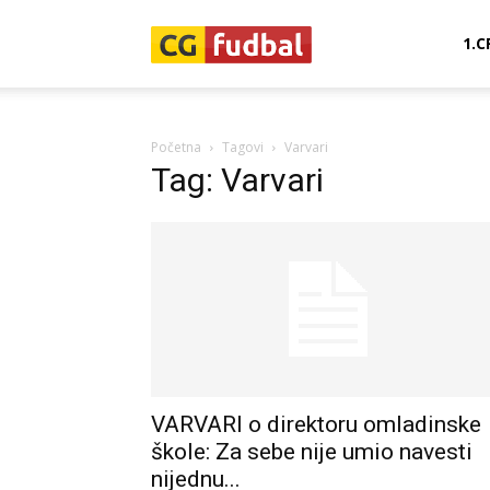
CG-
1.C
Fudbal
Početna
Tagovi
Varvari
Tag: Varvari
VARVARI o direktoru omladinske
škole: Za sebe nije umio navesti
nijednu...