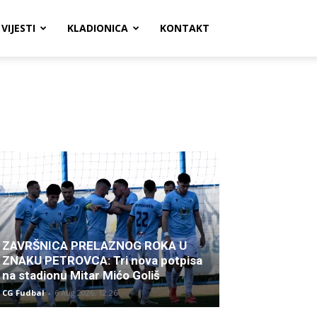
VIJESTI
KLADIONICA
KONTAKT
ZAVRŠNICA PRELAZNOG ROKA U
ZNAKU PETROVCA: Tri nova potpisa
na stadionu Mitar Mićo Goliš
CG Fudbal
-
6 Aug 2026. 12:26