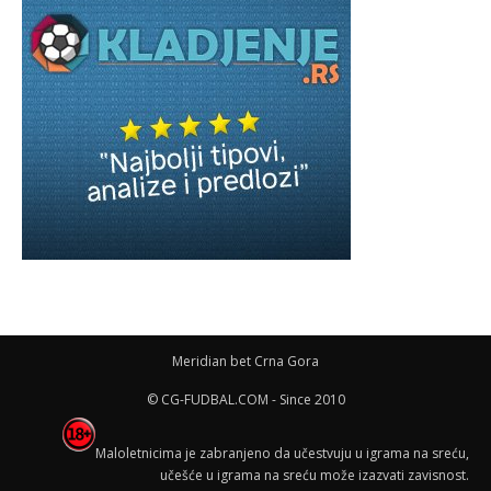
Meridian bet Crna Gora
© CG-FUDBAL.COM - Since 2010
Maloletnicima je zabranjeno da učestvuju u igrama na sreću,
učešće u igrama na sreću može izazvati zavisnost.