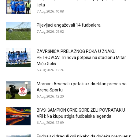
ljeta
7 Aug 2026. 10:08
Pljevljaci angažovali 14 fudbalera
7 Aug 2026. 09:02
ZAVRŠNICA PRELAZNOG ROKA U ZNAKU
PETROVCA: Tri nova potpisa na stadionu Mitar
Mićo Goliš
6 Aug 2026. 12:26
Mornar i Arsenal u petak uz direktan prenos na
Arena Sportu
6 Aug 2026. 12:20
BIVŠI ŠAMPION CRNE GORE ŽELI POVRATAK U
VRH: Na klupu stigla fudbalska legenda
6 Aug 2026. 12:09
Fudbalski dragulj koji nikako da dočeka premijeru: