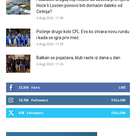
Hoće li Lovćen ponovo biti domaćin daleko od
Cetinja?
6 Aug 2026. 11:49
Počinje drugo kolo CFL: Evo ko otvara novu rundu
i kada se igra prvi meč
6 Aug 2026. 11:39
Balkan se pojačava, klub raste iz dana u dan
6 Aug 2026. 11:36
22,356
Fans
LIKE
10,703
Followers
FOLLOW
678
Followers
FOLLOW