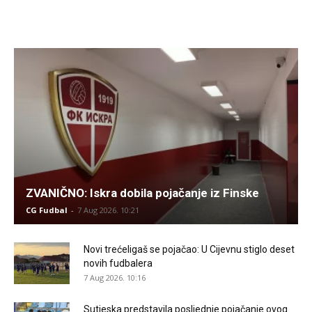
ZVANIČNO: Iskra dobila pojačanje iz Finske
CG Fudbal
-
7 Aug 2026. 10:21
Novi trećeligaš se pojačao: U Cijevnu stiglo deset
novih fudbalera
7 Aug 2026. 10:16
Sutjeska predstavila posljednje pojačanje ovog