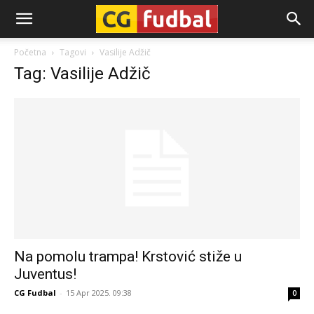
CG-
Početna
Tagovi
Vasilije Adžič
Tag: Vasilije Adžič
Fudbal
Na pomolu trampa! Krstović stiže u
Juventus!
CG Fudbal
-
15 Apr 2025. 09:38
0