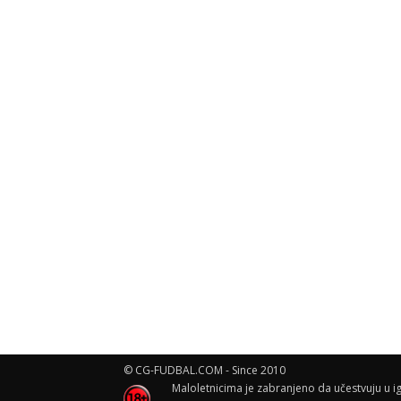
© CG-FUDBAL.COM - Since 2010
Maloletnicima je zabranjeno da učestvuju u ig