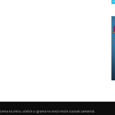
rama na sreću, učešće u igrama na sreću može izazvati zavisnost.