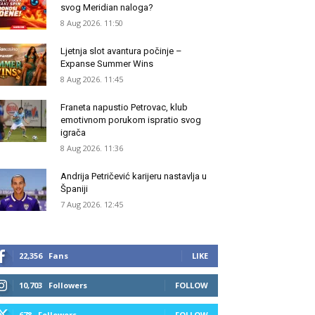
svog Meridian naloga?
8 Aug 2026. 11:50
Ljetnja slot avantura počinje –
Expanse Summer Wins
8 Aug 2026. 11:45
Franeta napustio Petrovac, klub
emotivnom porukom ispratio svog
igrača
8 Aug 2026. 11:36
Andrija Petričević karijeru nastavlja u
Španiji
7 Aug 2026. 12:45
22,356
Fans
LIKE
10,703
Followers
FOLLOW
678
Followers
FOLLOW