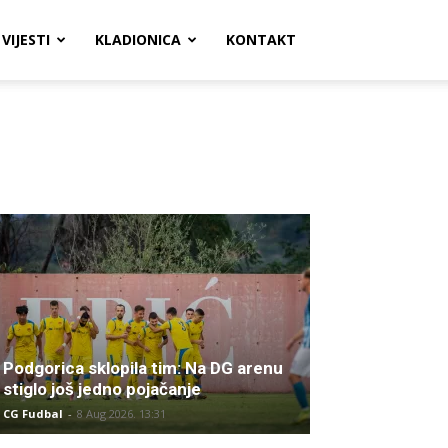
VIJESTI
KLADIONICA
KONTAKT
Podgorica sklopila tim: Na DG arenu
stiglo još jedno pojačanje
CG Fudbal
-
8 Aug 2026. 13:31