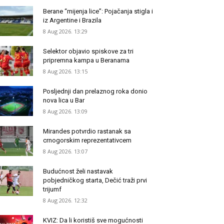
Berane “mijenja lice”: Pojačanja stigla i
iz Argentine i Brazila
8 Aug 2026. 13:29
Selektor objavio spiskove za tri
pripremna kampa u Beranama
8 Aug 2026. 13:15
Posljednji dan prelaznog roka donio
nova lica u Bar
8 Aug 2026. 13:09
Mirandes potvrdio rastanak sa
crnogorskim reprezentativcem
8 Aug 2026. 13:07
Budućnost želi nastavak
pobjedničkog starta, Dečić traži prvi
trijumf
8 Aug 2026. 12:32
KVIZ: Da li koristiš sve mogućnosti