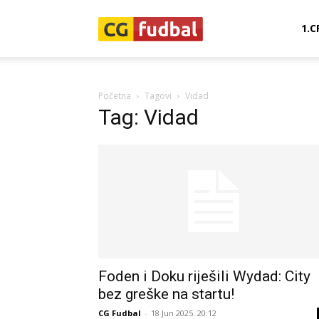
CG-
1.C
Fudbal
Početna
Tagovi
Vidad
Tag: Vidad
Foden i Doku riješili Wydad: City
bez greške na startu!
CG Fudbal
-
18 Jun 2025. 20:12