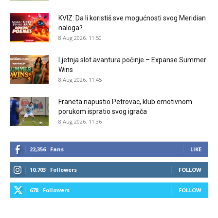
KVIZ: Da li koristiš sve mogućnosti svog Meridian
naloga?
8 Aug 2026. 11:50
Ljetnja slot avantura počinje – Expanse Summer
Wins
8 Aug 2026. 11:45
Franeta napustio Petrovac, klub emotivnom
porukom ispratio svog igrača
8 Aug 2026. 11:36
22,356
Fans
LIKE
10,703
Followers
FOLLOW
678
Followers
FOLLOW