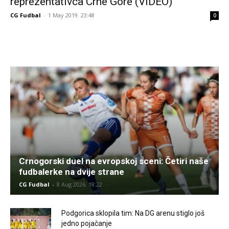
reprezentativca Crne Gore (VIDEO)
CG Fudbal
-
1 May 2019. 23:48
0
Crnogorski duel na evropskoj sceni: Četiri naše
fudbalerke na dvije strane
CG Fudbal
-
8 Aug 2026. 18:22
Podgorica sklopila tim: Na DG arenu stiglo još
jedno pojačanje