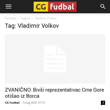
CG-
Početna
Tagovi
Vladimir Volkov
Tag: Vladimir Volkov
Fudbal
ZVANIČNO: Bivši reprezentativac Crne Gore
otišao iz Borca
CG Fudbal
-
5 Aug 2020. 07:16
0