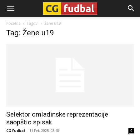
CG-
Početna
Tagovi
Žene u19
Tag: Žene u19
Fudbal
Selektor omladinske reprezentacije
saopštio spisak
CG Fudbal
-
11 Feb 2025. 08:48
0