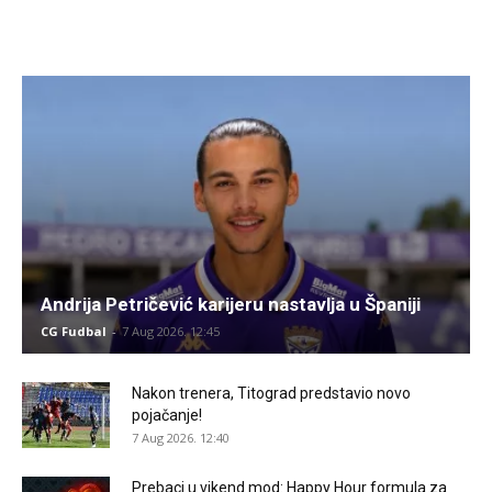
Andrija Petričević karijeru nastavlja u Španiji
CG Fudbal
-
7 Aug 2026. 12:45
Nakon trenera, Titograd predstavio novo
pojačanje!
7 Aug 2026. 12:40
Prebaci u vikend mod: Happy Hour formula za