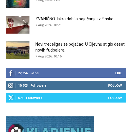
ZVANIČNO: Iskra dobila pojačanje iz Finske
7 Aug 2026. 10:21
Novi trećeligaš se pojačao: U Cijevnu stiglo deset
novih fudbalera
7 Aug 2026. 10:16
22,356
Fans
LIKE
10,703
Followers
FOLLOW
678
Followers
FOLLOW