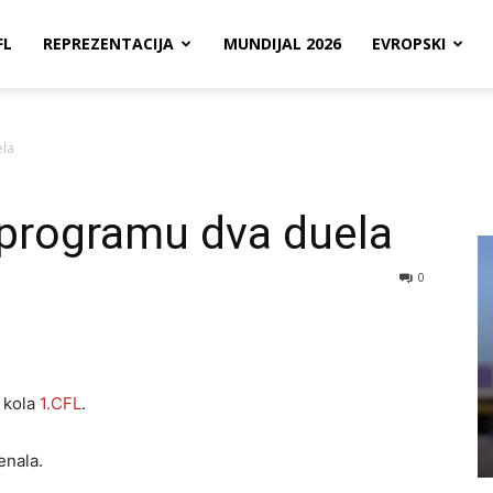
FL
REPREZENTACIJA
MUNDIJAL 2026
EVROPSKI
ela
 programu dva duela
0
 kola
1.CFL
.
enala.