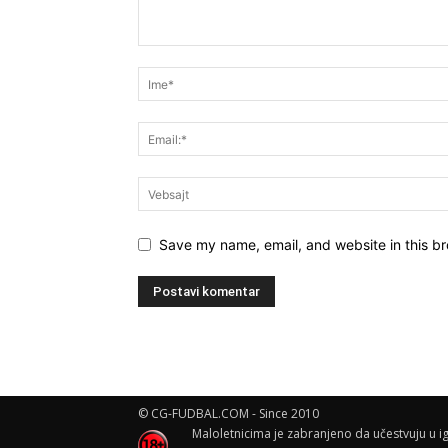
Save my name, email, and website in this br
© CG-FUDBAL.COM - Since 2010
Maloletnicima je zabranjeno da učestvuju u ig