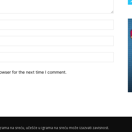
owser for the next time I comment.
rama na sreću, učešće u igrama na sreću može izazvati zavisnost.