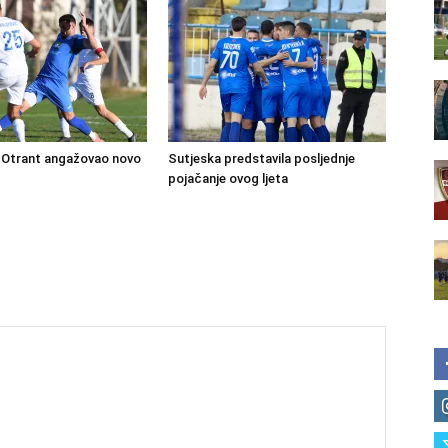
Otrant angažovao novo
Sutjeska predstavila posljednje
pojačanje ovog ljeta