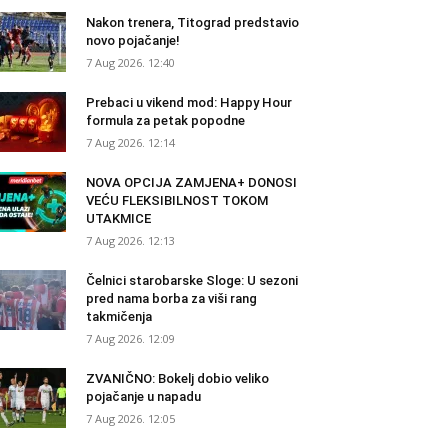
Nakon trenera, Titograd predstavio
novo pojačanje!
7 Aug 2026. 12:40
Prebaci u vikend mod: Happy Hour
formula za petak popodne
7 Aug 2026. 12:14
NOVA OPCIJA ZAMJENA+ DONOSI
VEĆU FLEKSIBILNOST TOKOM
UTAKMICE
7 Aug 2026. 12:13
Čelnici starobarske Sloge: U sezoni
pred nama borba za viši rang
takmičenja
7 Aug 2026. 12:09
ZVANIČNO: Bokelj dobio veliko
pojačanje u napadu
7 Aug 2026. 12:05