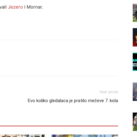
vali
Jezero
i Mornar.
Next article
Evo koliko gledalaca je pratilo mečeve 7. kola