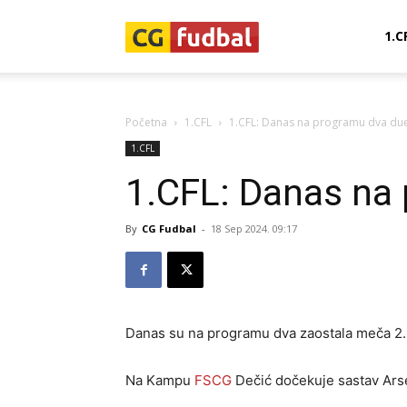
CG-
1.C
Fudbal
Početna
1.CFL
1.CFL: Danas na programu dva du
1.CFL
1.CFL: Danas na
By
CG Fudbal
-
18 Sep 2024. 09:17
Danas su na programu dva zaostala meča 2.
Na Kampu
FSCG
Dečić dočekuje sastav Ars