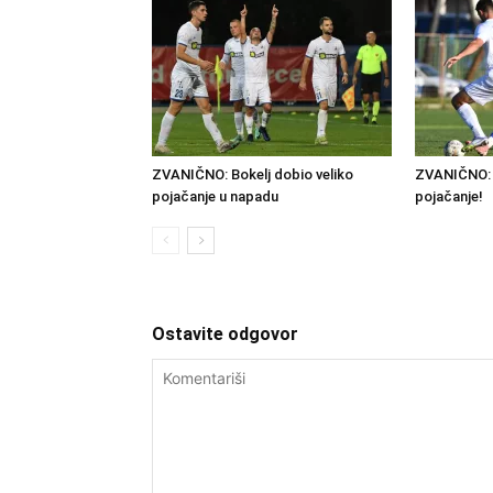
ZVANIČNO: Bokelj dobio veliko
ZVANIČNO: 
pojačanje u napadu
pojačanje!
Ostavite odgovor