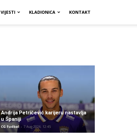
VIJESTI
KLADIONICA
KONTAKT
Andrija Petričević karijeru nastavlja
u Španiji
CG Fudbal
-
7 Aug 2026. 12:45