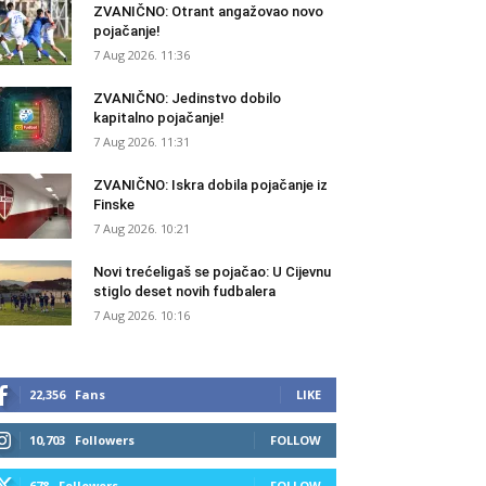
ZVANIČNO: Otrant angažovao novo
pojačanje!
7 Aug 2026. 11:36
ZVANIČNO: Jedinstvo dobilo
kapitalno pojačanje!
7 Aug 2026. 11:31
ZVANIČNO: Iskra dobila pojačanje iz
Finske
7 Aug 2026. 10:21
Novi trećeligaš se pojačao: U Cijevnu
stiglo deset novih fudbalera
7 Aug 2026. 10:16
22,356
Fans
LIKE
10,703
Followers
FOLLOW
678
Followers
FOLLOW