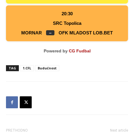
20:30
SRC Topolica
MORNAR
–
OFK MLADOST LOB.BET
Powered by
CG Fudbal
TAG
1.CFL
Budućnost
PRETHODNO
Next article