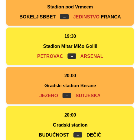
Stadion pod Vrmcem
BOKELJ SBBET
–
JEDINSTVO
FRANCA
19:30
Stadion Mitar Mićo Goliš
PETROVAC
–
ARSENAL
20:00
Gradski stadion Berane
JEZERO
–
SUTJESKA
20:00
Gradski stadion
BUDUĆNOST
–
DEČIĆ