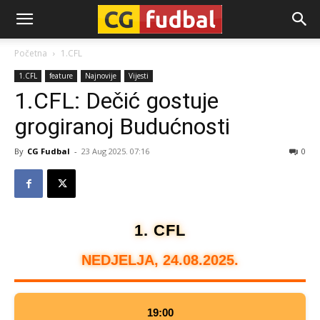
CG-
Početna
1.CFL
1.CFL
feature
Najnovije
Vijesti
Fudbal
1.CFL: Dečić gostuje
grogiranoj Budućnosti
By
CG Fudbal
-
23 Aug 2025. 07:16
0
1. CFL
NEDJELJA, 24.08.2025.
19:00