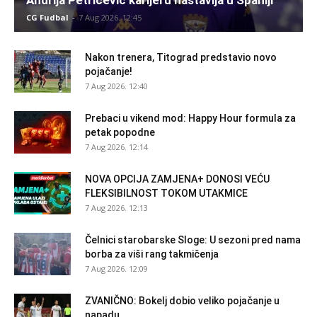
CG Fudbal
-
7 Aug 2026. 12:45
Nakon trenera, Titograd predstavio novo
pojačanje!
7 Aug 2026. 12:40
Prebaci u vikend mod: Happy Hour formula za
petak popodne
7 Aug 2026. 12:14
NOVA OPCIJA ZAMJENA+ DONOSI VEĆU
FLEKSIBILNOST TOKOM UTAKMICE
7 Aug 2026. 12:13
Čelnici starobarske Sloge: U sezoni pred nama
borba za viši rang takmičenja
7 Aug 2026. 12:09
ZVANIČNO: Bokelj dobio veliko pojačanje u
napadu