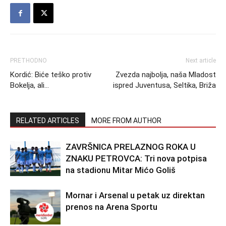
PRETHODNO
Next article
Kordić: Biće teško protiv
Zvezda najbolja, naša Mladost
Bokelja, ali…
ispred Juventusa, Seltika, Briža
RELATED ARTICLES
MORE FROM AUTHOR
ZAVRŠNICA PRELAZNOG ROKA U
ZNAKU PETROVCA: Tri nova potpisa
na stadionu Mitar Mićo Goliš
Mornar i Arsenal u petak uz direktan
prenos na Arena Sportu