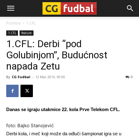
CG-
Početna
1.CFL
1.CFL
feature
Fudbal
1.CFL: Derbi “pod
Golubinjom”, Budućnost
napada Zetu
By
CG Fudbal
-
12 Mar 2016. 00:00
0
Danas se igraju utakmice 22. kola Prve Telekom CFL.
foto: Bajko Stanojević
Derbi kola, i meč koji može da odluči šampionat igra se u