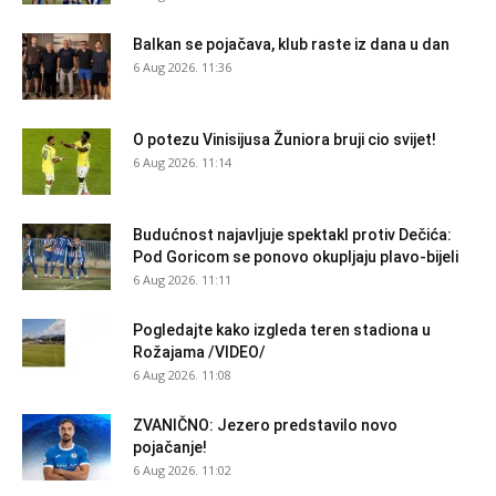
Balkan se pojačava, klub raste iz dana u dan
6 Aug 2026. 11:36
O potezu Vinisijusa Žuniora bruji cio svijet!
6 Aug 2026. 11:14
Budućnost najavljuje spektakl protiv Dečića:
Pod Goricom se ponovo okupljaju plavo-bijeli
6 Aug 2026. 11:11
Pogledajte kako izgleda teren stadiona u
Rožajama /VIDEO/
6 Aug 2026. 11:08
ZVANIČNO: Jezero predstavilo novo
pojačanje!
6 Aug 2026. 11:02