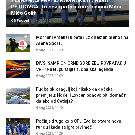
ZAVRŠNICA PRELAZNOG ROKA U ZNAKU
PETROVCA: Tri nova potpisa na stadionu Mitar
Mićo Goliš
CG Fudbal
-
6 Aug 2026. 12:26
Mornar i Arsenal u petak uz direktan prenos na
Arena Sportu
6 Aug 2026. 12:20
BIVŠI ŠAMPION CRNE GORE ŽELI POVRATAK U
VRH: Na klupu stigla fudbalska legenda
6 Aug 2026. 12:09
Fudbalski dragulj koji nikako da dočeka
premijeru: Hoće li Lovćen ponovo biti domaćin
daleko od Cetinja?
6 Aug 2026. 11:49
Počinje drugo kolo CFL: Evo ko otvara novu
rundu i kada se igra prvi meč
6 Aug 2026. 11:39