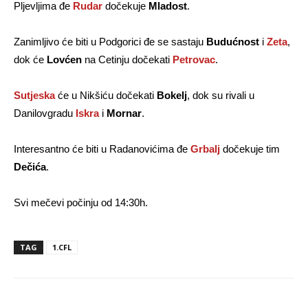
Pljevljima đe
Rudar
dočekuje
Mladost
.
Zanimljivo će biti u Podgorici đe se sastaju
Budućnost
i
Zeta
,
dok će
Lovćen
na Cetinju dočekati
Petrovac
.
Sutjeska
će u Nikšiću dočekati
Bokelj
, dok su rivali u
Danilovgradu
Iskra
i
Mornar
.
Interesantno će biti u Radanovićima đe
Grbalj
dočekuje tim
Dečića
.
Svi mečevi počinju od 14:30h.
TAG
1.CFL