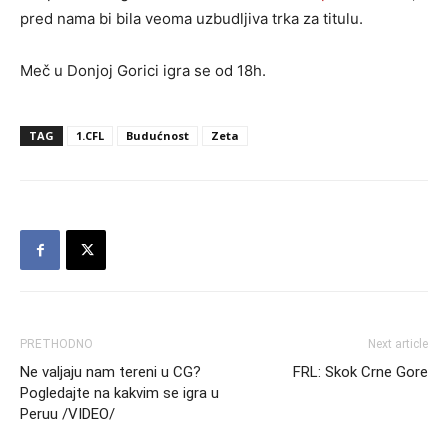
pred nama bi bila veoma uzbudljiva trka za titulu.
Meč u Donjoj Gorici igra se od 18h.
TAG
1.CFL
Budućnost
Zeta
PRETHODNO
Next article
Ne valjaju nam tereni u CG?
FRL: Skok Crne Gore
Pogledajte na kakvim se igra u
Peruu /VIDEO/