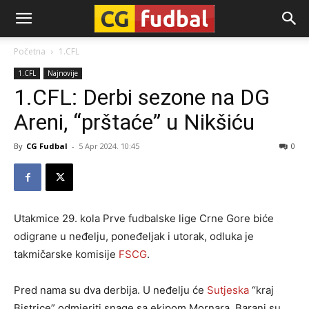
CG-
Početna
1.CFL
1.CFL
Najnovije
Fudbal
1.CFL: Derbi sezone na DG
Areni, “prštaće” u Nikšiću
By
CG Fudbal
-
5 Apr 2024. 10:45
0
Utakmice 29. kola Prve fudbalske lige Crne Gore biće
odigrane u neđelju, poneđeljak i utorak, odluka je
takmičarske komisije
FSCG
.
Pred nama su dva derbija. U neđelju će
Sutjeska
“kraj
Bistrice” odmjeriti snage sa ekipom Mornara. Barani su