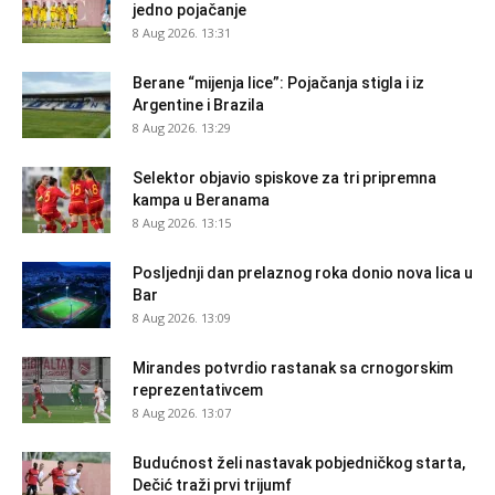
jedno pojačanje
8 Aug 2026. 13:31
Berane “mijenja lice”: Pojačanja stigla i iz
Argentine i Brazila
8 Aug 2026. 13:29
Selektor objavio spiskove za tri pripremna
kampa u Beranama
8 Aug 2026. 13:15
Posljednji dan prelaznog roka donio nova lica u
Bar
8 Aug 2026. 13:09
Mirandes potvrdio rastanak sa crnogorskim
reprezentativcem
8 Aug 2026. 13:07
Budućnost želi nastavak pobjedničkog starta,
Dečić traži prvi trijumf