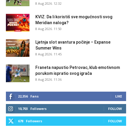
8 Aug 2026. 12:32
KVIZ: Da li koristiš sve mogućnosti svog
Meridian naloga?
8 Aug 2026. 11:50
Ljetnja slot avantura počinje – Expanse
Summer Wins
8 Aug 2026. 11:45
Franeta napustio Petrovac, klub emotivnom
porukom ispratio svog igrača
8 Aug 2026. 11:36
22,356
Fans
LIKE
10,703
Followers
FOLLOW
678
Followers
FOLLOW