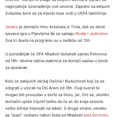
najprijatnije iznenađenje ove sezone. Zajedno sa ekipom
Sutjeske bore se za mjesto koje vodi u UEFA takmičnje.
Jezero
je domaćin timu Arsenala iz Tivta, dok se derbi
sjevera igra u Pljevljima đe se sastaju
Rudar
i
Jedinstvo
.
Sva tri duela na programu su u neđelju od 15h.
U poneđeljak će OFK Mladost dočekati sastav Petrovca
od 16h. Veoma važna utakmica za domaći sastav u borbi
za opstanak.
Kolo će zaključiti okršaj Dečića i Budućnosti koji će se
odigrati u utorak na DG Areni od 18h. Ovaj susret bi
mogao biti presudan u borbi za titulu, jer, čini se, ukoliko
domaćin upiše trijumf teško da će se do kraja sezone
nešto bitnije mijenjati na tabeli. S druge strane, ukoliko
se “plavi” uzdignu nakon šoka od Mladosti
pod Goricom
,