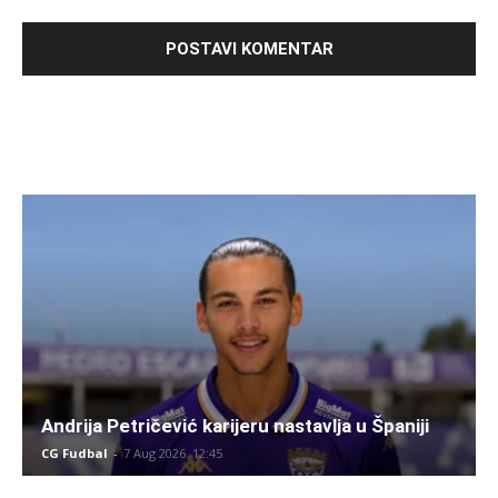
Andrija Petričević karijeru nastavlja u Španiji
CG Fudbal
-
7 Aug 2026. 12:45