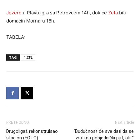
Jezero
u Plavu igra sa Petrovcem 14h, dok će
Zeta
biti
domaćin Mornaru 16h.
TABELA:
TAG
1.CFL
PRETHODNO
Next article
Drugoligaš rekonstruisao
“Budućnost će sve dati da se
stadion (FOTO)
vrati na pobjednički put, ali…”