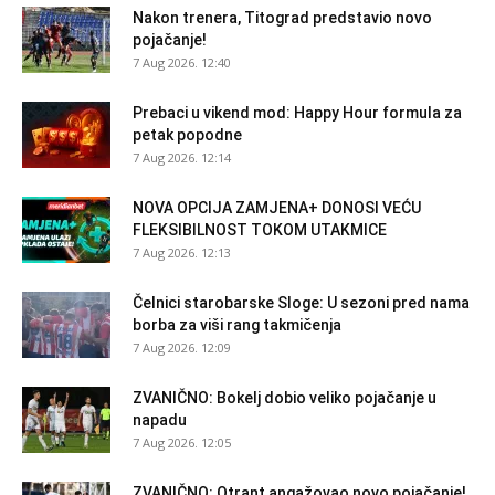
Nakon trenera, Titograd predstavio novo
pojačanje!
7 Aug 2026. 12:40
Prebaci u vikend mod: Happy Hour formula za
petak popodne
7 Aug 2026. 12:14
NOVA OPCIJA ZAMJENA+ DONOSI VEĆU
FLEKSIBILNOST TOKOM UTAKMICE
7 Aug 2026. 12:13
Čelnici starobarske Sloge: U sezoni pred nama
borba za viši rang takmičenja
7 Aug 2026. 12:09
ZVANIČNO: Bokelj dobio veliko pojačanje u
napadu
7 Aug 2026. 12:05
ZVANIČNO: Otrant angažovao novo pojačanje!