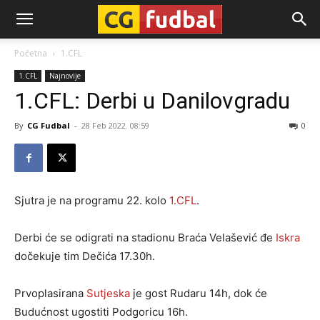
CG-
Početna
1.CFL
1.CFL
Najnovije
Fudbal
1.CFL: Derbi u Danilovgradu
By
CG Fudbal
-
28 Feb 2022. 08:59
0
Sjutra je na programu 22. kolo
1.CFL
.
Derbi će se odigrati na stadionu Braća Velašević đe
Iskra
dočekuje tim Dečića 17.30h.
Prvoplasirana
Sutjeska
je gost Rudaru 14h, dok će
Budućnost ugostiti Podgoricu 16h.