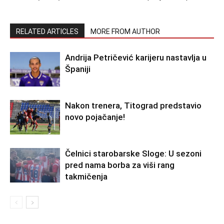
RELATED ARTICLES
MORE FROM AUTHOR
Andrija Petričević karijeru nastavlja u
Španiji
Nakon trenera, Titograd predstavio
novo pojačanje!
Čelnici starobarske Sloge: U sezoni
pred nama borba za viši rang
takmičenja