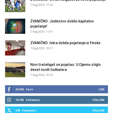
7 Aug 2026. 11:36
ZVANIČNO: Jedinstvo dobilo kapitalno
pojačanje!
7 Aug 2026. 11:31
ZVANIČNO: Iskra dobila pojačanje iz Finske
7 Aug 2026. 10:21
Novi trećeligaš se pojačao: U Cijevnu stiglo
deset novih fudbalera
7 Aug 2026. 10:16
22,356
Fans
LIKE
10,703
Followers
FOLLOW
678
Followers
FOLLOW