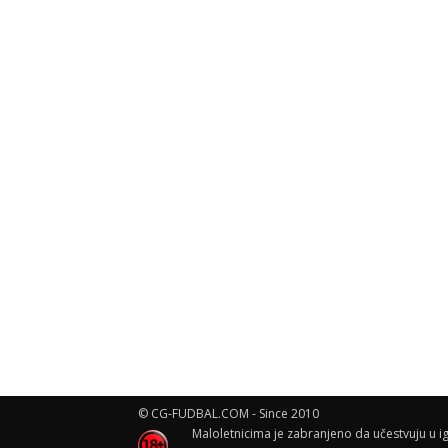
© CG-FUDBAL.COM - Since 2010
Maloletnicima je zabranjeno da učestvuju u ig