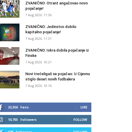
ZVANIČNO: Otrant angažovao novo
pojačanje!
7 Aug 2026. 11:36
ZVANIČNO: Jedinstvo dobilo
kapitalno pojačanje!
7 Aug 2026. 11:31
ZVANIČNO: Iskra dobila pojačanje iz
Finske
7 Aug 2026. 10:21
Novi trećeligaš se pojačao: U Cijevnu
stiglo deset novih fudbalera
7 Aug 2026. 10:16
22,356
Fans
LIKE
10,703
Followers
FOLLOW
678
Followers
FOLLOW