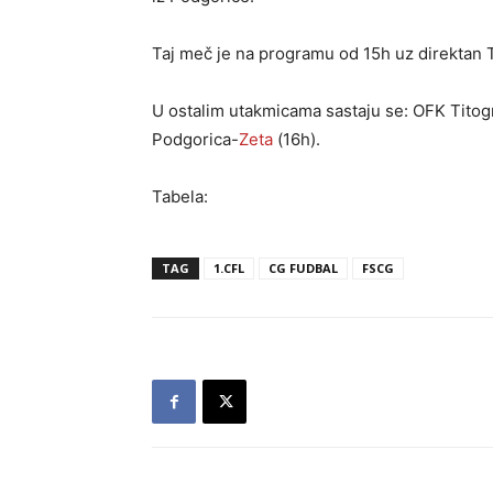
Taj meč je na programu od 15h uz direktan
U ostalim utakmicama sastaju se: OFK Titog
Podgorica-
Zeta
(16h).
Tabela:
TAG
1.CFL
CG FUDBAL
FSCG