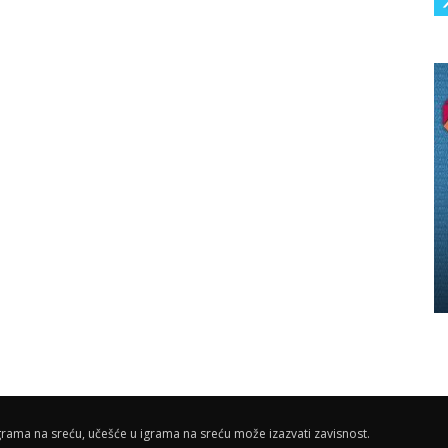
rama na sreću, učešće u igrama na sreću može izazvati zavisnost.