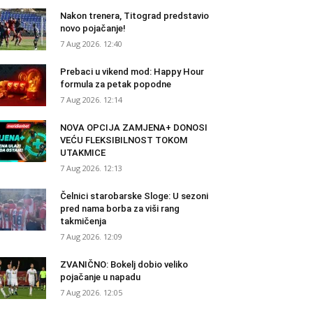
Nakon trenera, Titograd predstavio
novo pojačanje!
7 Aug 2026. 12:40
Prebaci u vikend mod: Happy Hour
formula za petak popodne
7 Aug 2026. 12:14
NOVA OPCIJA ZAMJENA+ DONOSI
VEĆU FLEKSIBILNOST TOKOM
UTAKMICE
7 Aug 2026. 12:13
Čelnici starobarske Sloge: U sezoni
pred nama borba za viši rang
takmičenja
7 Aug 2026. 12:09
ZVANIČNO: Bokelj dobio veliko
pojačanje u napadu
7 Aug 2026. 12:05