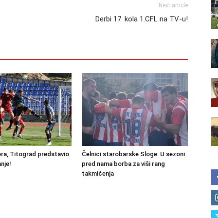
Next article
Derbi 17. kola 1.CFL na TV-u!
ra, Titograd predstavio
Čelnici starobarske Sloge: U sezoni
nje!
pred nama borba za viši rang
takmičenja