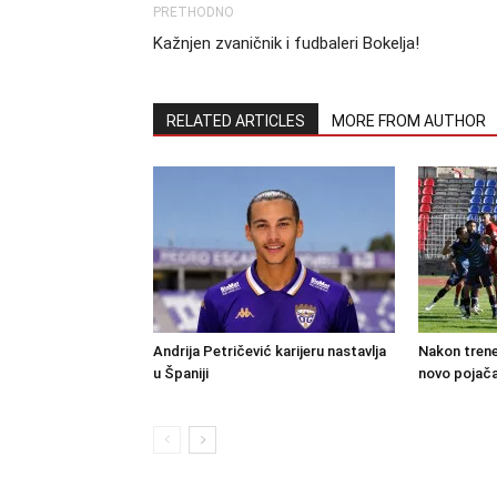
PRETHODNO
Kažnjen zvaničnik i fudbaleri Bokelja!
RELATED ARTICLES
MORE FROM AUTHOR
Andrija Petričević karijeru nastavlja
Nakon trene
u Španiji
novo pojača