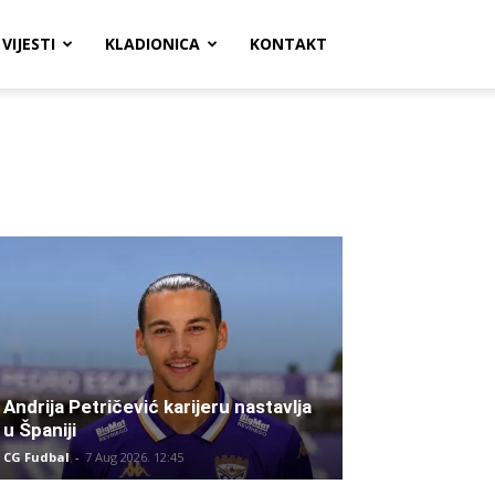
VIJESTI
KLADIONICA
KONTAKT
Andrija Petričević karijeru nastavlja
u Španiji
CG Fudbal
-
7 Aug 2026. 12:45