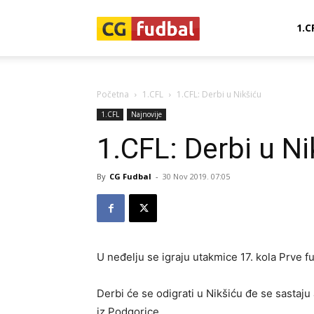
CG-
1.C
Fudbal
Početna
1.CFL
1.CFL: Derbi u Nikšiću
1.CFL
Najnovije
1.CFL: Derbi u Ni
By
CG Fudbal
-
30 Nov 2019. 07:05
U neđelju se igraju utakmice 17. kola Prve f
Derbi će se odigrati u Nikšiću đe se sastaju
iz Podgorice.