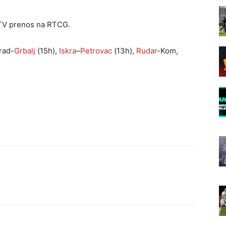
 TV prenos na RTCG.
rad-
Grbalj
(15h),
Iskra
–
Petrovac
(13h),
Rudar
-Kom,