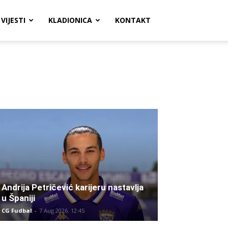
VIJESTI
KLADIONICA
KONTAKT
Andrija Petričević karijeru nastavlja
u Španiji
CG Fudbal
-
7 Aug 2026. 12:45