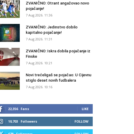
ZVANIČNO: Otrant angažovao novo
pojačanje!
7 Aug 2026. 11:36
ZVANIČNO: Jedinstvo dobilo
kapitalno pojačanje!
7 Aug 2026. 11:31
ZVANIČNO: Iskra dobila pojačanje iz
Finske
7 Aug 2026. 10:21
Novi trećeligaš se pojačao: U Cijevnu
stiglo deset novih fudbalera
7 Aug 2026. 10:16
22,356
Fans
LIKE
10,703
Followers
FOLLOW
678
Followers
FOLLOW