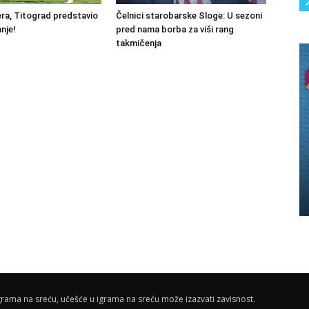
ra, Titograd predstavio
Čelnici starobarske Sloge: U sezoni
nje!
pred nama borba za viši rang
takmičenja
rama na sreću, učešće u igrama na sreću može izazvati zavisnost.