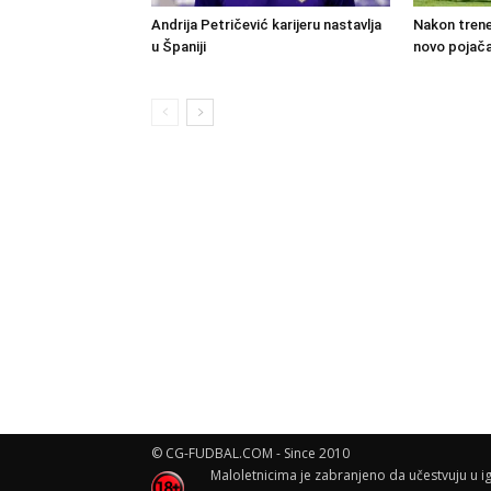
Andrija Petričević karijeru nastavlja
Nakon trene
u Španiji
novo pojača
© CG-FUDBAL.COM - Since 2010
Maloletnicima je zabranjeno da učestvuju u ig