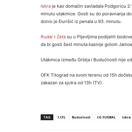
Iskra
je kao domaćin savladala Podgoricu 2:1
minutu utakmice. Gosti su do poravnanja do
donio je Đurišić iz penala u 93. minutu.
Rudar
i
Zeta
su u Pljevljima podijelili bodo
da bi gosti šest minuta kasnije golom Jamoe 
Utakmica između Grblja i Budućnosti nije o
OFK Titograd na svom terenu od 15h doček
zakazan za sjutra od 13h (TV).
TAG
1.CFL
Budućnost
CG FUDBAL
Iskra