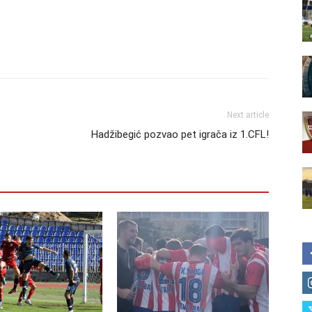
Next article
Hadžibegić pozvao pet igrača iz 1.CFL!