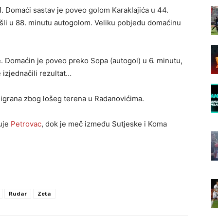
. Domaći sastav je poveo golom Karaklajića u 44.
šli u 88. minutu autogolom. Veliku pobjedu domaćinu
ve. Domaćin je poveo preko Sopa (autogol) u 6. minutu,
izjednačili rezultat…
digrana zbog lošeg terena u Radanovićima.
uje
Petrovac
, dok je meč između Sutjeske i Koma
Rudar
Zeta