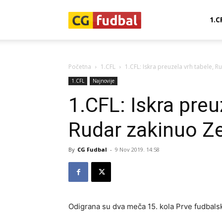
CG-
1.C
Fudbal
Početna
1.CFL
1.CFL: Iskra preuzela vrh tabele, R
1.CFL
Najnovije
1.CFL: Iskra preu
Rudar zakinuo Ze
By
CG Fudbal
-
9 Nov 2019. 14:58
Odigrana su dva meča 15. kola Prve fudbals