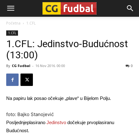
CG-
Početna
1.CFL
1.CFL
Fudbal
1.CFL: Jedinstvo-Budućnost
(13:00)
By
CG Fudbal
-
16 Nov 2016. 00:00
0
Na papiru lak posao očekuje „plave“ u Bijelom Polju.
foto: Bajko Stanojević
Posljednjeplasirano
Jedinstvo
dočekuje prvoplasiranu
Budućnost.