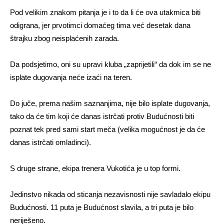
Pod velikim znakom pitanja je i to da li će ova utakmica biti
odigrana, jer prvotimci domaćeg tima već desetak dana
štrajku zbog neisplaćenih zarada.
Da podsjetimo, oni su upravi kluba „zaprijetili“ da dok im se ne
isplate dugovanja neće izaći na teren.
Do juče, prema našim saznanjima, nije bilo isplate dugovanja,
tako da će tim koji će danas istrčati protiv Budućnosti biti
poznat tek pred sami start meča (velika mogućnost je da će
danas istrčati omladinci).
S druge strane, ekipa trenera Vukotića je u top formi.
Jedinstvo nikada od sticanja nezavisnosti nije savladalo ekipu
Budućnosti. 11 puta je Budućnost slavila, a tri puta je bilo
neriješeno.