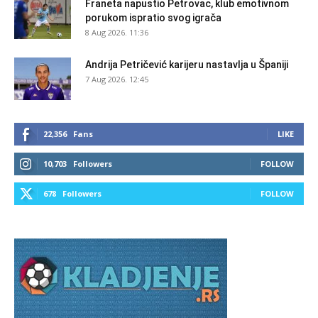
Franeta napustio Petrovac, klub emotivnom
porukom ispratio svog igrača
8 Aug 2026. 11:36
Andrija Petričević karijeru nastavlja u Španiji
7 Aug 2026. 12:45
22,356
Fans
LIKE
10,703
Followers
FOLLOW
678
Followers
FOLLOW