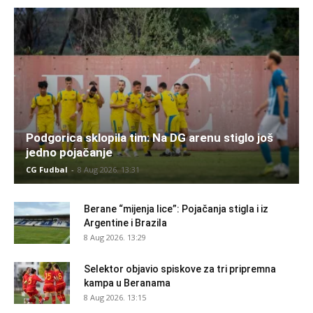
Podgorica sklopila tim: Na DG arenu stiglo još
jedno pojačanje
CG Fudbal
-
8 Aug 2026. 13:31
Berane “mijenja lice”: Pojačanja stigla i iz
Argentine i Brazila
8 Aug 2026. 13:29
Selektor objavio spiskove za tri pripremna
kampa u Beranama
8 Aug 2026. 13:15