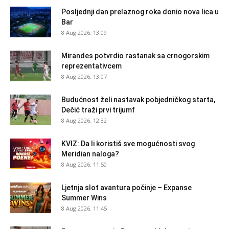
Posljednji dan prelaznog roka donio nova lica u
Bar
8 Aug 2026. 13:09
Mirandes potvrdio rastanak sa crnogorskim
reprezentativcem
8 Aug 2026. 13:07
Budućnost želi nastavak pobjedničkog starta,
Dečić traži prvi trijumf
8 Aug 2026. 12:32
KVIZ: Da li koristiš sve mogućnosti svog
Meridian naloga?
8 Aug 2026. 11:50
Ljetnja slot avantura počinje – Expanse
Summer Wins
8 Aug 2026. 11:45