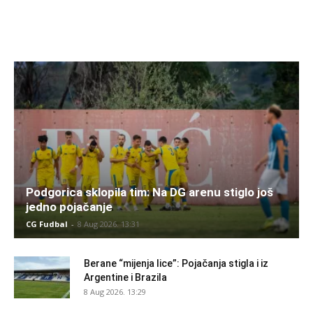
Podgorica sklopila tim: Na DG arenu stiglo još
jedno pojačanje
CG Fudbal
-
8 Aug 2026. 13:31
Berane “mijenja lice”: Pojačanja stigla i iz
Argentine i Brazila
8 Aug 2026. 13:29