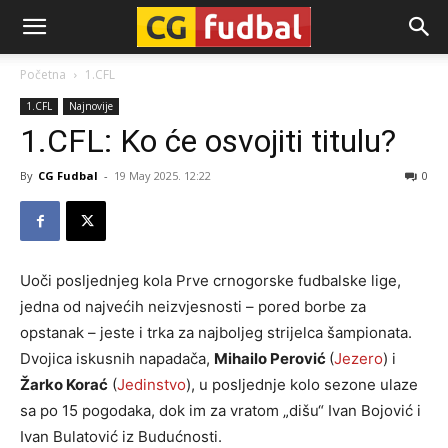
CG-
Početna
1.CFL
1.CFL
Najnovije
Fudbal
1.CFL: Ko će osvojiti titulu?
By
CG Fudbal
-
19 May 2025. 12:22
0
Uoči posljednjeg kola Prve crnogorske fudbalske lige,
jedna od najvećih neizvjesnosti – pored borbe za
opstanak – jeste i trka za najboljeg strijelca šampionata.
Dvojica iskusnih napadača,
Mihailo Perović
(
Jezero
) i
Žarko Korać
(
Jedinstvo
), u posljednje kolo sezone ulaze
sa po 15 pogodaka, dok im za vratom „dišu“ Ivan Bojović i
Ivan Bulatović iz Budućnosti.