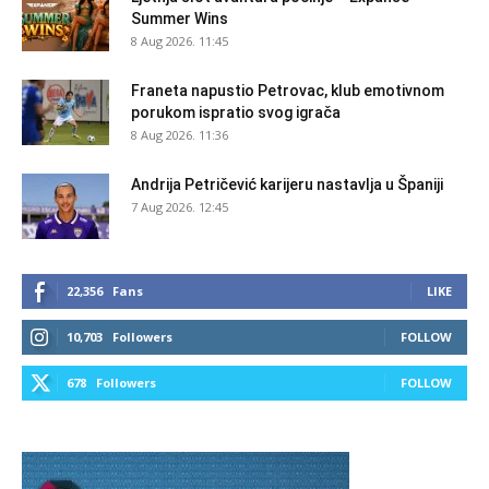
Summer Wins
8 Aug 2026. 11:45
Franeta napustio Petrovac, klub emotivnom
porukom ispratio svog igrača
8 Aug 2026. 11:36
Andrija Petričević karijeru nastavlja u Španiji
7 Aug 2026. 12:45
22,356
Fans
LIKE
10,703
Followers
FOLLOW
678
Followers
FOLLOW