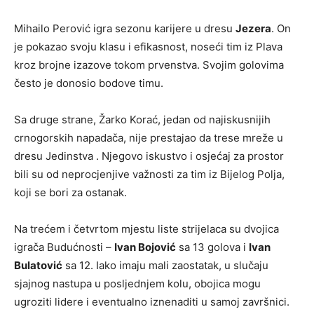
Mihailo Perović igra sezonu karijere u dresu
Jezera
. On
je pokazao svoju klasu i efikasnost, noseći tim iz Plava
kroz brojne izazove tokom prvenstva. Svojim golovima
često je donosio bodove timu.
Sa druge strane, Žarko Korać, jedan od najiskusnijih
crnogorskih napadača, nije prestajao da trese mreže u
dresu Jedinstva . Njegovo iskustvo i osjećaj za prostor
bili su od neprocjenjive važnosti za tim iz Bijelog Polja,
koji se bori za ostanak.
Na trećem i četvrtom mjestu liste strijelaca su dvojica
igrača Budućnosti –
Ivan Bojović
sa 13 golova i
Ivan
Bulatović
sa 12. Iako imaju mali zaostatak, u slučaju
sjajnog nastupa u posljednjem kolu, obojica mogu
ugroziti lidere i eventualno iznenaditi u samoj završnici.