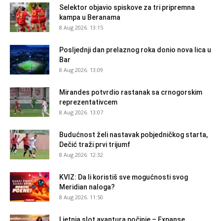
Selektor objavio spiskove za tri pripremna
kampa u Beranama
8 Aug 2026. 13:15
Posljednji dan prelaznog roka donio nova lica u
Bar
8 Aug 2026. 13:09
Mirandes potvrdio rastanak sa crnogorskim
reprezentativcem
8 Aug 2026. 13:07
Budućnost želi nastavak pobjedničkog starta,
Dečić traži prvi trijumf
8 Aug 2026. 12:32
KVIZ: Da li koristiš sve mogućnosti svog
Meridian naloga?
8 Aug 2026. 11:50
Ljetnja slot avantura počinje – Expanse