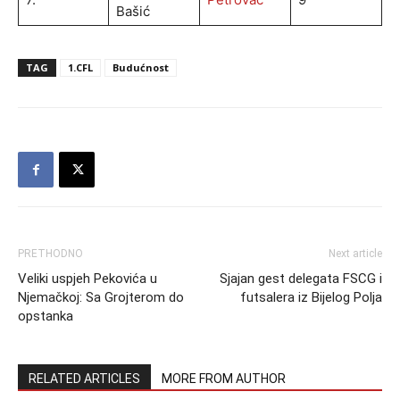
Bašić
TAG
1.CFL
Budućnost
PRETHODNO
Next article
Veliki uspjeh Pekovića u
Sjajan gest delegata FSCG i
Njemačkoj: Sa Grojterom do
futsalera iz Bijelog Polja
opstanka
RELATED ARTICLES
MORE FROM AUTHOR