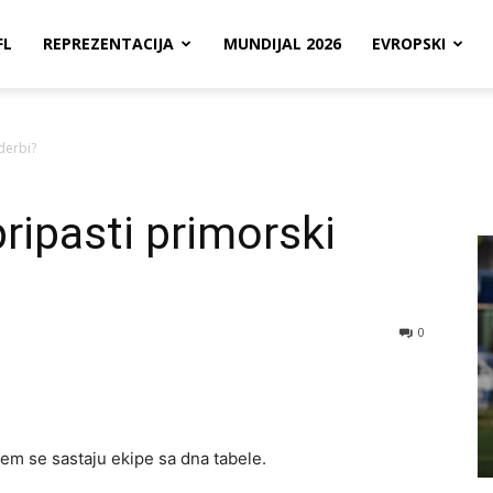
FL
REPREZENTACIJA
MUNDIJAL 2026
EVROPSKI
derbi?
ripasti primorski
0
jem se sastaju ekipe sa dna tabele.