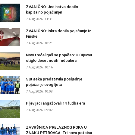
ZVANIČNO: Jedinstvo dobilo
kapitalno pojačanje!
7 Aug 2026. 11:31
ZVANIČNO: Iskra dobila pojačanje iz
Finske
7 Aug 2026. 10:21
Novi trećeligaš se pojačao: U Cijevnu
stiglo deset novih fudbalera
7 Aug 2026. 10:16
Sutjeska predstavila posljednje
pojačanje ovog ljeta
7 Aug 2026. 10:08
Pljevljaci angažovali 14 fudbalera
7 Aug 2026. 09:02
ZAVRŠNICA PRELAZNOG ROKA U
ZNAKU PETROVCA: Tri nova potpisa