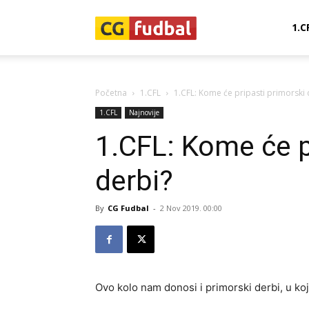
CG-
1.C
Fudbal
Početna
1.CFL
1.CFL: Kome će pripasti primorski 
1.CFL
Najnovije
1.CFL: Kome će p
derbi?
By
CG Fudbal
-
2 Nov 2019. 00:00
Ovo kolo nam donosi i primorski derbi, u ko