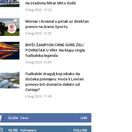
na stadionu Mitar Mićo Goliš
6 Aug 2026. 12:26
Mornar i Arsenal u petak uz direktan
prenos na Arena Sportu
6 Aug 2026. 12:20
BIVŠI ŠAMPION CRNE GORE ŽELI
POVRATAK U VRH: Na klupu stigla
fudbalska legenda
6 Aug 2026. 12:09
Fudbalski dragulj koji nikako da
dočeka premijeru: Hoće li Lovćen
ponovo biti domaćin daleko od
Cetinja?
6 Aug 2026. 11:49
22,356
Fans
LIKE
10,703
Followers
FOLLOW