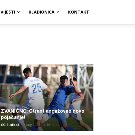
VIJESTI
KLADIONICA
KONTAKT
ZVANIČNO: Otrant angažovao novo
pojačanje!
CG Fudbal
-
7 Aug 2026. 11:36