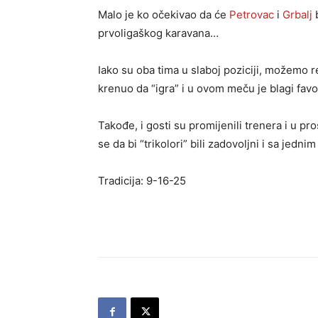
Malo je ko očekivao da će
Petrovac
i
Grbalj
b
prvoligaškog karavana…
Iako su oba tima u slaboj poziciji, možemo 
krenuo da “igra” i u ovom meču je blagi favor
Takođe, i gosti su promijenili trenera i u p
se da bi “trikolori” bili zadovoljni i sa jed
Tradicija: 9-16-25