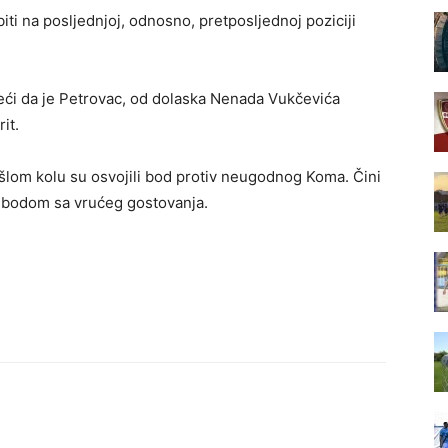
iti na posljednjoj, odnosno, pretposljednoj poziciji
reći da je Petrovac, od dolaska Nenada Vukčevića
it.
rošlom kolu su osvojili bod protiv neugodnog Koma. Čini
nim bodom sa vrućeg gostovanja.