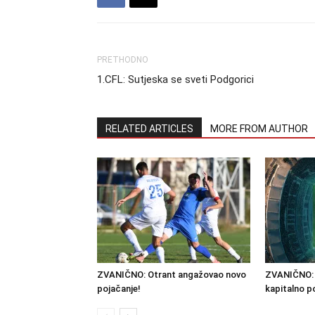
PRETHODNO
1.CFL: Sutjeska se sveti Podgorici
RELATED ARTICLES
MORE FROM AUTHOR
ZVANIČNO: Otrant angažovao novo
ZVANIČNO: 
pojačanje!
kapitalno p