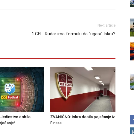
Next article
1.CFL: Rudar ima formulu da “ugasi” Iskru?
Jedinstvo dobilo
ZVANIČNO: Iskra dobila pojačanje iz
ojačanje!
Finske