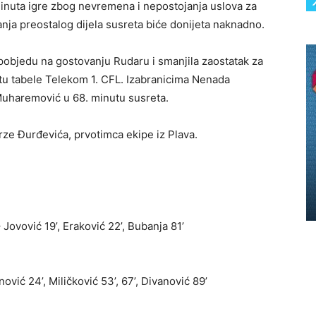
minuta igre zbog nevremena i nepostojanja uslova za
nja preostalog dijela susreta biće donijeta naknadno.
pobjedu na gostovanju Rudaru i smanjila zaostatak za
tu tabele Telekom 1. CFL. Izabranicima Nenada
 Muharemović u 68. minutu susreta.
rze Đurđevića, prvotimca ekipe iz Plava.
– Jovović 19’, Eraković 22’, Bubanja 81’
ović 24’, Miličković 53’, 67’, Divanović 89’