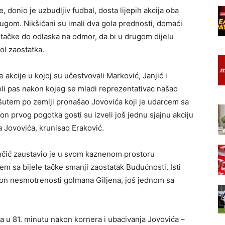
 donio je uzbudljiv fudbal, dosta lijepih akcija oba
drugom. Nikšićani su imali dva gola prednosti, domaći
le tačke do odlaska na odmor, da bi u drugom dijelu
gol zaostatka.
 akcije u kojoj su učestvovali Marković, Janjić i
upli pas nakon kojeg se mladi reprezentativac našao
aršutem po zemlji pronašao Jovovića koji je udarcem sa
 prvog pogotka gosti su izveli još jednu sjajnu akciju
 Jovovića, krunisao Eraković.
inčić zaustavio je u svom kaznenom prostoru
 sa bijele tačke smanji zaostatak Budućnosti. Isti
kon nesmotrenosti golmana Giljena, još jednom sa
a u 81. minutu nakon kornera i ubacivanja Jovovića –