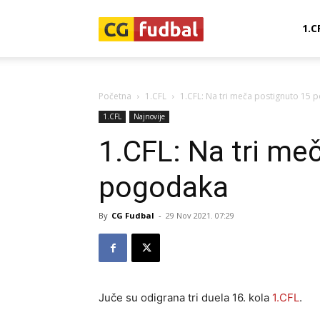
CG-
1.C
Fudbal
Početna
1.CFL
1.CFL: Na tri meča postignuto 15
1.CFL
Najnovije
1.CFL: Na tri me
pogodaka
By
CG Fudbal
-
29 Nov 2021. 07:29
Juče su odigrana tri duela 16. kola
1.CFL
.