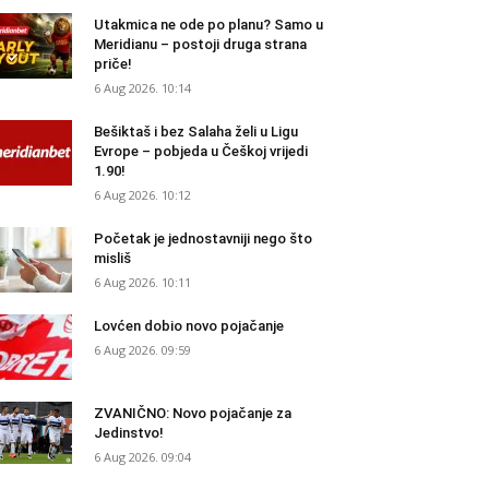
Utakmica ne ode po planu? Samo u
Meridianu – postoji druga strana
priče!
6 Aug 2026. 10:14
Bešiktaš i bez Salaha želi u Ligu
Evrope – pobjeda u Češkoj vrijedi
1.90!
6 Aug 2026. 10:12
Početak je jednostavniji nego što
misliš
6 Aug 2026. 10:11
Lovćen dobio novo pojačanje
6 Aug 2026. 09:59
ZVANIČNO: Novo pojačanje za
Jedinstvo!
6 Aug 2026. 09:04