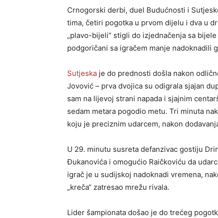
Crnogorski derbi, duel Budućnosti i Sutjeske,
tima, četiri pogotka u prvom dijelu i dva u 
„plavo-bijeli“ stigli do izjednačenja sa bije
podgoričani sa igračem manje nadoknadili 
Sutjeska
je do prednosti došla nakon odlične
Jovović – prva dvojica su odigrala sjajan d
sam na lijevoj strani napada i sjajnim cent
sedam metara pogodio metu. Tri minuta nakon
koju je preciznim udarcem, nakon dodavanja
U 29. minutu susreta defanzivac gostiju Dr
Đukanovića i omogućio Raičkoviću da udarcem
igrač je u sudijskoj nadoknadi vremena, na
„kreča“ zatresao mrežu rivala.
Lider šampionata došao je do trećeg pogotk