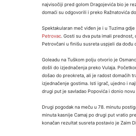
najvisočiji pred golom Dragojevića bio je r
domaći su odgovorili i preko Ražnatovića do
Spektakularan meč viđen je i u Tuzima gdje 
Petrovac
. Gosti su dva puta imali prednost
Petrovčani u finišu susreta uspjeli da dođu 
Goleadu na Tuškom polju otvorio je Osmanov
došli do izjednačenja preko Vulaja. Početk
došao do preokreta, ali je radost domaćih tr
izjednačenje gostima. Isti igrač, ujedno i na
drugi put je savladao Popovića i donio novu 
Drugi pogodak na meču u 78. minutu postigao 
minuta kasnije Camaj po drugi put vratio pr
konačan rezultat susreta postavio je Zaim D