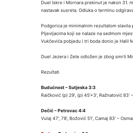
Duel Iskre i Mornara prekinut je nakon 31. 
nastavak susreta. Odluka o terminu odgirava
Podgorica je minimalnim rezultatom slavila 
Pljevljacima koji se nalaze na sedmom mjes
Vukčevića pobjedu i tri boda donio je Halil
Duel Jezera i Zete odložen je zbog smrti Mi
Rezultati
Budućnost – Sutjeska 3:3
Raičković (p) 29’, (p) 45’+3’, Ražnatović 83’ 
Dečić – Petrovac 4:4
Vulaj 47’, 78’, Božović 51’, Camaj 83’ – Osman