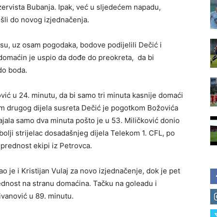
ezervista Bubanja. Ipak, već u sljedećem napadu,
šli do novog izjednačenja.
su, uz osam pogodaka, bodove podijelili Dečić i
, domaćin je uspio da dođe do preokreta, da bi
do boda.
ić u 24. minutu, da bi samo tri minuta kasnije domaći
om drugog dijela susreta Dečić je pogotkom Božovića
ajala samo dva minuta pošto je u 53. Miličković donio
jbolji strijelac dosadašnjeg dijela Telekom 1. CFL, po
prednost ekipi iz Petrovca.
je i Kristijan Vulaj za novo izjednačenje, dok je pet
ednost na stranu domaćina. Tačku na goleadu i
ivanović u 89. minutu.