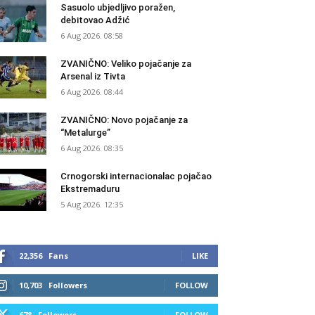
Sasuolo ubjedljivo poražen,
debitovao Adžić
6 Aug 2026. 08:58
ZVANIČNO: Veliko pojačanje za
Arsenal iz Tivta
6 Aug 2026. 08:44
ZVANIČNO: Novo pojačanje za
“Metalurge”
6 Aug 2026. 08:35
Crnogorski internacionalac pojačao
Ekstremaduru
5 Aug 2026. 12:35
22,356
Fans
LIKE
10,703
Followers
FOLLOW
678
Followers
FOLLOW