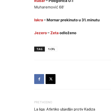
Rudar
– Podgorica 0:1
Muharemović 68’
Iskra
– Mornar prekinuto u 31. minutu
Jezero
–
Zeta
odloženo
TAG
1.CFL
PRETHODNO
La liga: Atletiko ubjedljiv protiv Kadiza