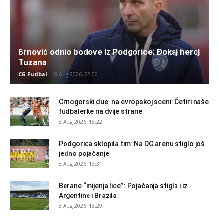
Brnović odnio bodove iz Podgorice: Đokaj heroj
Tuzana
CG Fudbal
-
8 Aug 2026. 22:00
Crnogorski duel na evropskoj sceni: Četiri naše
fudbalerke na dvije strane
8 Aug 2026. 18:22
Podgorica sklopila tim: Na DG arenu stiglo još
jedno pojačanje
8 Aug 2026. 13:31
Berane “mijenja lice”: Pojačanja stigla i iz
Argentine i Brazila
8 Aug 2026. 13:29