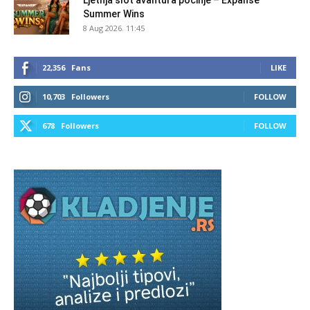
Ljetnja slot avantura počinje – Expanse
Summer Wins
8 Aug 2026. 11:45
22,356
Fans
LIKE
10,703
Followers
FOLLOW
678
Followers
FOLLOW