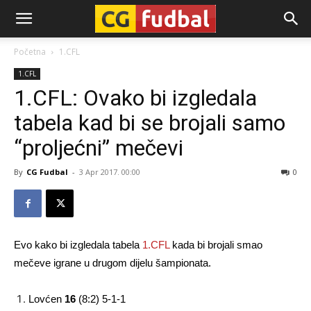
CG-
Početna
1.CFL
1.CFL
Fudbal
1.CFL: Ovako bi izgledala
tabela kad bi se brojali samo
“proljećni” mečevi
By
CG Fudbal
-
3 Apr 2017. 00:00
0
Evo kako bi izgledala tabela
1.CFL
kada bi brojali smao
mečeve igrane u drugom dijelu šampionata.
Lovćen
16
(8:2) 5-1-1