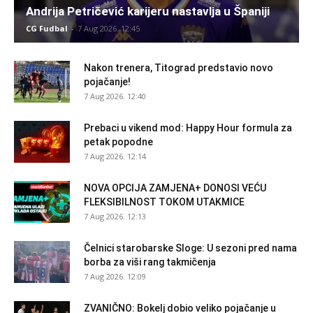
Andrija Petričević karijeru nastavlja u Španiji
CG Fudbal
-
7 Aug 2026. 12:45
Nakon trenera, Titograd predstavio novo
pojačanje!
7 Aug 2026. 12:40
Prebaci u vikend mod: Happy Hour formula za
petak popodne
7 Aug 2026. 12:14
NOVA OPCIJA ZAMJENA+ DONOSI VEĆU
FLEKSIBILNOST TOKOM UTAKMICE
7 Aug 2026. 12:13
Čelnici starobarske Sloge: U sezoni pred nama
borba za viši rang takmičenja
7 Aug 2026. 12:09
ZVANIČNO: Bokelj dobio veliko pojačanje u