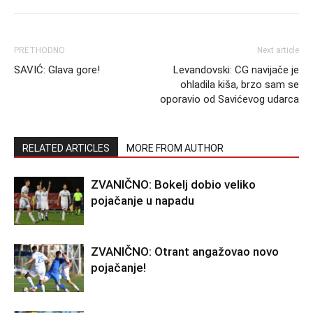
PRETHODNO
Next article
SAVIĆ: Glava gore!
Levandovski: CG navijače je
ohladila kiša, brzo sam se
oporavio od Savićevog udarca
RELATED ARTICLES
MORE FROM AUTHOR
ZVANIČNO: Bokelj dobio veliko
pojačanje u napadu
ZVANIČNO: Otrant angažovao novo
pojačanje!