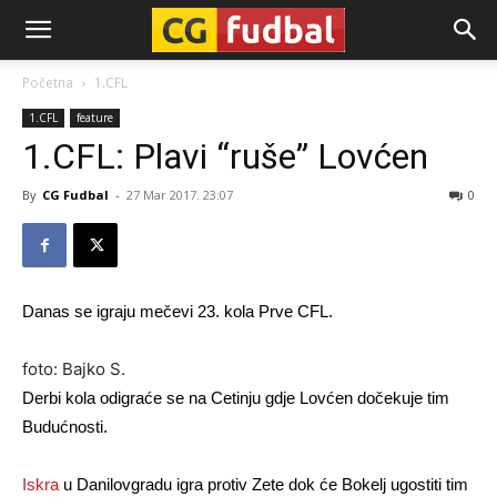
CG-
Početna
1.CFL
1.CFL
feature
Fudbal
1.CFL: Plavi “ruše” Lovćen
By
CG Fudbal
-
27 Mar 2017. 23:07
0
Danas se igraju mečevi 23. kola Prve CFL.
foto: Bajko S.
Derbi kola odigraće se na Cetinju gdje Lovćen dočekuje tim
Budućnosti.
Iskra
u Danilovgradu igra protiv Zete dok će Bokelj ugostiti tim