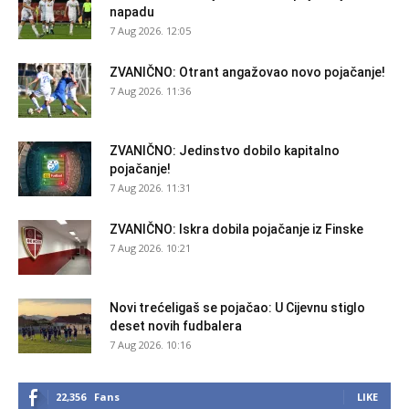
napadu
7 Aug 2026. 12:05
ZVANIČNO: Otrant angažovao novo pojačanje!
7 Aug 2026. 11:36
ZVANIČNO: Jedinstvo dobilo kapitalno
pojačanje!
7 Aug 2026. 11:31
ZVANIČNO: Iskra dobila pojačanje iz Finske
7 Aug 2026. 10:21
Novi trećeligaš se pojačao: U Cijevnu stiglo
deset novih fudbalera
7 Aug 2026. 10:16
22,356
Fans
LIKE