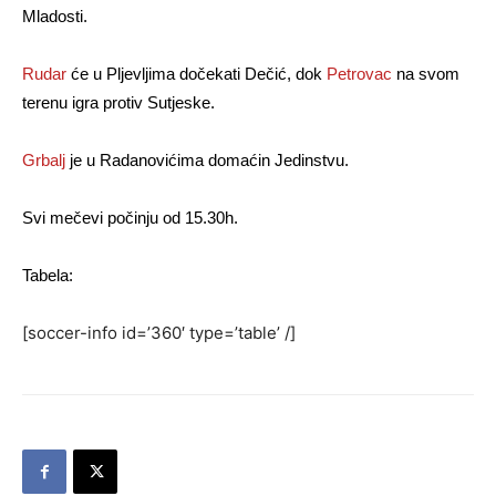
Mladosti.
Rudar
će u Pljevljima dočekati Dečić, dok
Petrovac
na svom
terenu igra protiv Sutjeske.
Grbalj
je u Radanovićima domaćin Jedinstvu.
Svi mečevi počinju od 15.30h.
Tabela:
[soccer-info id=’360′ type=’table’ /]