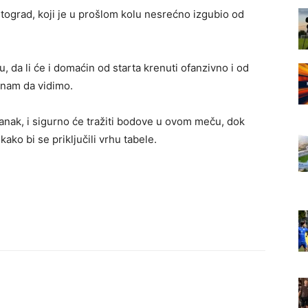
ograd, koji je u prošlom kolu nesrećno izgubio od
 da li će i domaćin od starta krenuti ofanzivno i od
e nam da vidimo.
tanak, i sigurno će tražiti bodove u ovom meču, dok
ako bi se priključili vrhu tabele.