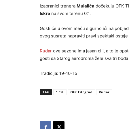
Izabranici trenera
Mulalića
dočekuju OFK Tit
Iskre
na svom terenu 0:1.
Gosti će u ovom meču sigurno ići na pobjedu,
ovog susreta napraviti pravi spektakl ostaj
Rudar
ove sezone ima jasan cilj, a to je ops
gosti sa Starog aerodroma žele sva tri boda k
Tradicija: 19-10-15
TAG
1.CFL
OFK Titograd
Rudar