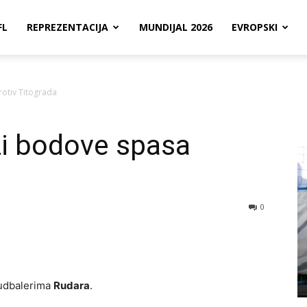
FL
REPREZENTACIJA
MUNDIJAL 2026
EVROPSKI
rotiv Titograda
ži bodove spasa
0
fudbalerima
Rudara
.