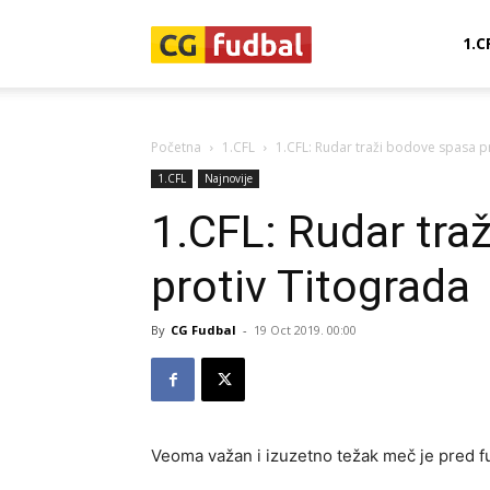
CG-
1.C
Fudbal
Početna
1.CFL
1.CFL: Rudar traži bodove spasa p
1.CFL
Najnovije
1.CFL: Rudar tra
protiv Titograda
By
CG Fudbal
-
19 Oct 2019. 00:00
Veoma važan i izuzetno težak meč je pred 