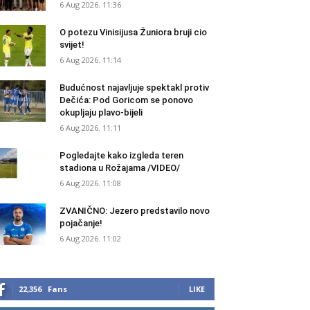
6 Aug 2026. 11:36
O potezu Vinisijusa Žuniora bruji cio
svijet!
6 Aug 2026. 11:14
Budućnost najavljuje spektakl protiv
Dečića: Pod Goricom se ponovo
okupljaju plavo-bijeli
6 Aug 2026. 11:11
Pogledajte kako izgleda teren
stadiona u Rožajama /VIDEO/
6 Aug 2026. 11:08
ZVANIČNO: Jezero predstavilo novo
pojačanje!
6 Aug 2026. 11:02
22,356
Fans
LIKE