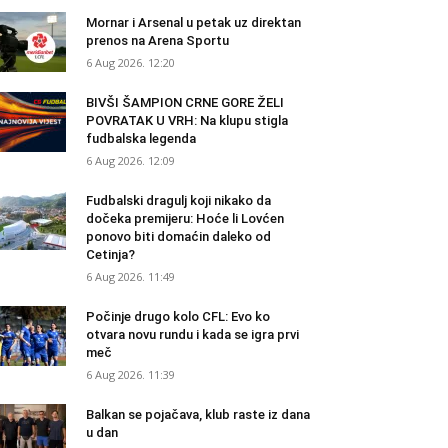
Mornar i Arsenal u petak uz direktan
prenos na Arena Sportu
6 Aug 2026. 12:20
BIVŠI ŠAMPION CRNE GORE ŽELI
POVRATAK U VRH: Na klupu stigla
fudbalska legenda
6 Aug 2026. 12:09
Fudbalski dragulj koji nikako da
dočeka premijeru: Hoće li Lovćen
ponovo biti domaćin daleko od
Cetinja?
6 Aug 2026. 11:49
Počinje drugo kolo CFL: Evo ko
otvara novu rundu i kada se igra prvi
meč
6 Aug 2026. 11:39
Balkan se pojačava, klub raste iz dana
u dan