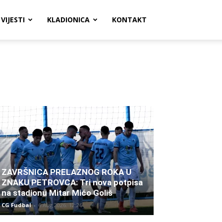
VIJESTI
KLADIONICA
KONTAKT
ZAVRŠNICA PRELAZNOG ROKA U
ZNAKU PETROVCA: Tri nova potpisa
na stadionu Mitar Mićo Goliš
CG Fudbal
-
6 Aug 2026. 12:26