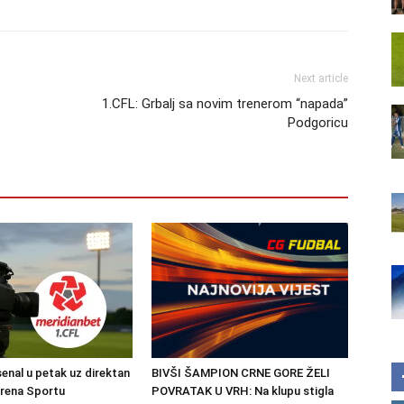
Next article
1.CFL: Grbalj sa novim trenerom “napada”
Podgoricu
senal u petak uz direktan
BIVŠI ŠAMPION CRNE GORE ŽELI
Arena Sportu
POVRATAK U VRH: Na klupu stigla