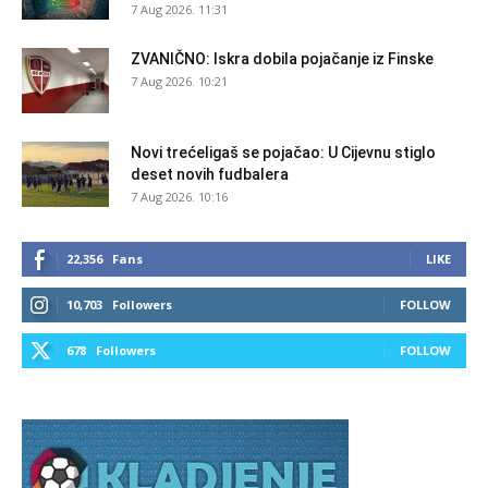
7 Aug 2026. 11:31
ZVANIČNO: Iskra dobila pojačanje iz Finske
7 Aug 2026. 10:21
Novi trećeligaš se pojačao: U Cijevnu stiglo
deset novih fudbalera
7 Aug 2026. 10:16
22,356
Fans
LIKE
10,703
Followers
FOLLOW
678
Followers
FOLLOW