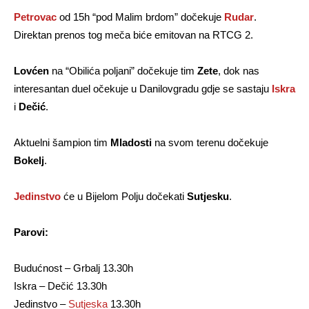
Petrovac
od 15h “pod Malim brdom” dočekuje
Rudar
.
Direktan prenos tog meča biće emitovan na RTCG 2.
Lovćen
na “Obilića poljani” dočekuje tim
Zete
, dok nas
interesantan duel očekuje u Danilovgradu gdje se sastaju
Iskra
i
Dečić
.
Aktuelni šampion tim
Mladosti
na svom terenu dočekuje
Bokelj
.
Jedinstvo
će u Bijelom Polju dočekati
Sutjesku
.
Parovi:
Budućnost – Grbalj 13.30h
Iskra – Dečić 13.30h
Jedinstvo –
Sutjeska
13.30h