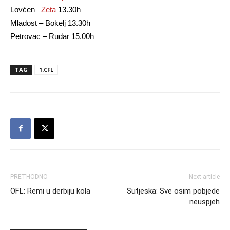
Lovćen –
Zeta
13.30h
Mladost – Bokelj 13.30h
Petrovac – Rudar 15.00h
TAG
1.CFL
PRETHODNO
Next article
OFL: Remi u derbiju kola
Sutjeska: Sve osim pobjede
neuspjeh