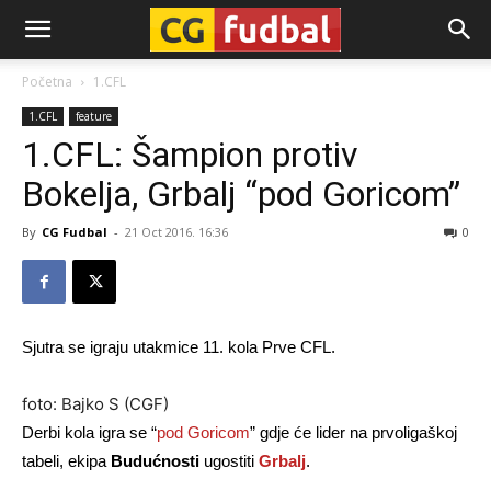
CG-
Početna
1.CFL
1.CFL
feature
Fudbal
1.CFL: Šampion protiv
Bokelja, Grbalj “pod Goricom”
By
CG Fudbal
-
21 Oct 2016. 16:36
0
Sjutra se igraju utakmice 11. kola Prve CFL.
foto: Bajko S (CGF)
Derbi kola igra se “
pod Goricom
” gdje će lider na prvoligaškoj
tabeli, ekipa
Budućnosti
ugostiti
Grbalj
.