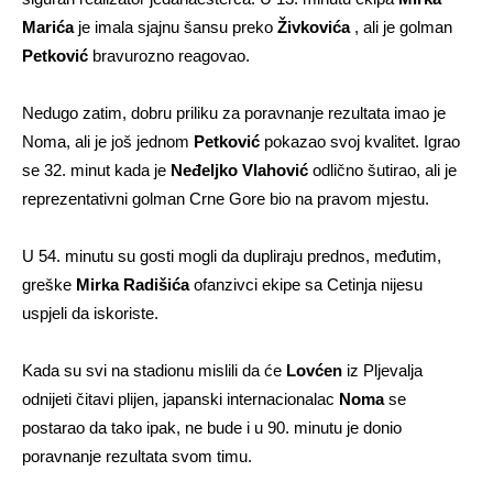
Marića
je imala sjajnu šansu preko
Živkovića
, ali je golman
Petković
bravurozno reagovao.
Nedugo zatim, dobru priliku za poravnanje rezultata imao je
Noma, ali je još jednom
Petković
pokazao svoj kvalitet. Igrao
se 32. minut kada je
Neđeljko Vlahović
odlično šutirao, ali je
reprezentativni golman Crne Gore bio na pravom mjestu.
U 54. minutu su gosti mogli da dupliraju prednos, međutim,
greške
Mirka Radišića
ofanzivci ekipe sa Cetinja nijesu
uspjeli da iskoriste.
Kada su svi na stadionu mislili da će
Lovćen
iz Pljevalja
odnijeti čitavi plijen, japanski internacionalac
Noma
se
postarao da tako ipak, ne bude i u 90. minutu je donio
poravnanje rezultata svom timu.