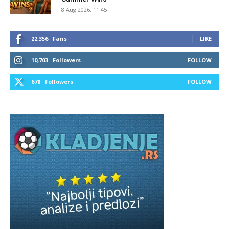
8 Aug 2026. 11:45
22,356
Fans
LIKE
10,703
Followers
FOLLOW
678
Followers
FOLLOW