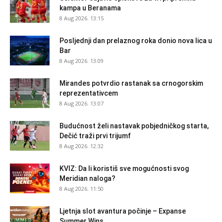
kampa u Beranama
8 Aug 2026. 13:15
Posljednji dan prelaznog roka donio nova lica u
Bar
8 Aug 2026. 13:09
Mirandes potvrdio rastanak sa crnogorskim
reprezentativcem
8 Aug 2026. 13:07
Budućnost želi nastavak pobjedničkog starta,
Dečić traži prvi trijumf
8 Aug 2026. 12:32
KVIZ: Da li koristiš sve mogućnosti svog
Meridian naloga?
8 Aug 2026. 11:50
Ljetnja slot avantura počinje – Expanse
Summer Wins