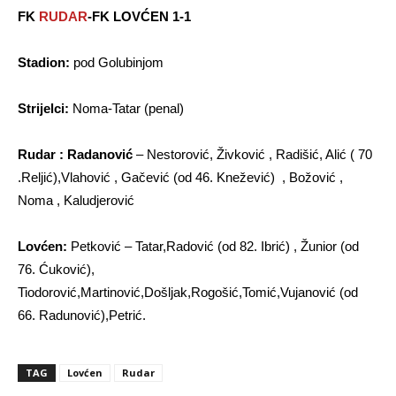
FK
RUDAR
-FK LOVĆEN 1-1
Stadion:
pod Golubinjom
Strijelci:
Noma-Tatar (penal)
Rudar : Radanović
– Nestorović, Živković , Radišić, Alić ( 70
.Reljić),Vlahović , Gačević (od 46. Knežević) , Božović ,
Noma , Kaludjerović
Lovćen:
Petković – Tatar,Radović (od 82. Ibrić) , Žunior (od
76. Ćuković),
Tiodorović,Martinović,Došljak,Rogošić,Tomić,Vujanović (od
66. Radunović),Petrić.
TAG
Lovćen
Rudar