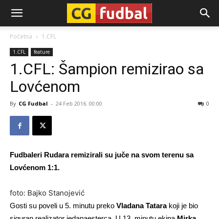
CG-
Početna
1.CFL
1.CFL
feature
Fudbal
1.CFL: Šampion remizirao sa
Lovćenom
By
CG Fudbal
-
24 Feb 2016. 00:00
0
Fudbaleri Rudara remizirali su juče na svom terenu sa
Lovćenom 1:1.
foto: Bajko Stanojević
Gosti su poveli u 5. minutu preko
Vladana Tatara
koji je bio
siguran realizator jedanaesterca. U 13. minutu ekipa
Mirka