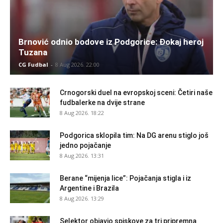
Brnović odnio bodove iz Podgorice: Đokaj heroj
Tuzana
CG Fudbal
-
8 Aug 2026. 22:00
Crnogorski duel na evropskoj sceni: Četiri naše
fudbalerke na dvije strane
8 Aug 2026. 18:22
Podgorica sklopila tim: Na DG arenu stiglo još
jedno pojačanje
8 Aug 2026. 13:31
Berane “mijenja lice”: Pojačanja stigla i iz
Argentine i Brazila
8 Aug 2026. 13:29
Selektor objavio spiskove za tri pripremna