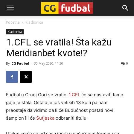
CG-
Početna
Kladionica
Kladionica
Fudbal
1.CFL se vratila! Šta kažu
Meridianbet kvote!?
By
CG Fudbal
-
30 May 2020. 11:30
0
Fudbal u Crnoj Gori se vratio.
1.CFL
će se nastaviti tamo
gdje je stala. Ostalo je još velikih 13 kola pa nam
preostaje da vidimo da li će Budućnost postati novi
šampion ili će
Sutjeska
odbraniti titulu.
Utakmice će se od sada igrati u večernjem terminu sa