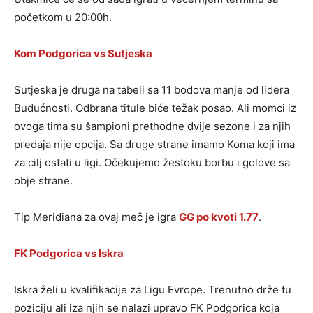
početkom u 20:00h.
Kom Podgorica vs Sutjeska
Sutjeska je druga na tabeli sa 11 bodova manje od lidera
Budućnosti. Odbrana titule biće težak posao. Ali momci iz
ovoga tima su šampioni prethodne dvije sezone i za njih
predaja nije opcija. Sa druge strane imamo Koma koji ima
za cilj ostati u ligi. Očekujemo žestoku borbu i golove sa
obje strane.
Tip Meridiana za ovaj meč je igra
GG po kvoti 1.77
.
FK Podgorica vs Iskra
Iskra želi u kvalifikacije za Ligu Evrope. Trenutno drže tu
poziciju ali iza njih se nalazi upravo FK Podgorica koja