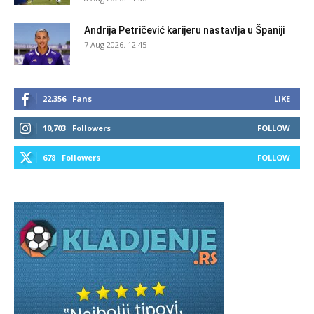
Andrija Petričević karijeru nastavlja u Španiji
7 Aug 2026. 12:45
22,356
Fans
LIKE
10,703
Followers
FOLLOW
678
Followers
FOLLOW