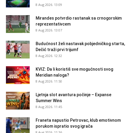
8 Aug 2026. 13:09
Mirandes potvrdio rastanak sa crnogorskim
reprezentativcem
8 Aug 2026. 13:07
Budućnost želi nastavak pobjedničkog starta,
Dečić traži prvi trijumf
8 Aug 2026. 12:32
KVIZ: Da li koristiš sve mogućnosti svog
Meridian naloga?
8 Aug 2026. 11:50
Ljetnja slot avantura počinje – Expanse
Summer Wins
8 Aug 2026. 11:45
Franeta napustio Petrovac, klub emotivnom
porukom ispratio svog igrača
8 Aug 2026. 11:36