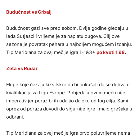
Budućnost vs Grbalj
Budućnost gazi sve pred sobom. Dvije godine gledaju u
leđa Sutjesci i vrijeme je za naplatu dugova. Cilj ove
sezone je povratak pehara u najboljem mogućem izdanju.
Tip Meridiana za ovaj meč je igra 1-1&3+
po kvoti 1.98
.
Zeta vs
Rudar
Ekipe koje čekaju kiks Iskre da bi pokušali da se dohvate
kvalifikacija za Ligu Evrope. Pobjeda u ovom meču nije
imperativ jer poraz bi ih udaljio daleko od tog cilja. Sami
oprez od poraza dovodi do sigurnije igre i malo grešaka u
odbrani.
Tip Meridiana za ovaj meč je igra prvo poluvrijeme nema