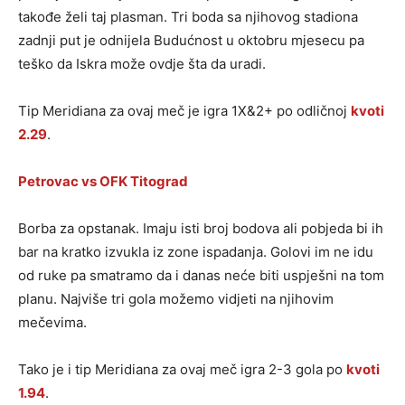
takođe želi taj plasman. Tri boda sa njihovog stadiona
zadnji put je odnijela Budućnost u oktobru mjesecu pa
teško da Iskra može ovdje šta da uradi.
Tip Meridiana za ovaj meč je igra 1X&2+ po odličnoj
kvoti
2.29
.
Petrovac vs OFK Titograd
Borba za opstanak. Imaju isti broj bodova ali pobjeda bi ih
bar na kratko izvukla iz zone ispadanja. Golovi im ne idu
od ruke pa smatramo da i danas neće biti uspješni na tom
planu. Najviše tri gola možemo vidjeti na njihovim
mečevima.
Tako je i tip Meridiana za ovaj meč igra 2-3 gola po
kvoti
1.94
.