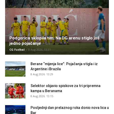
Podgorica sklopila tim: Na DG arenu stiglo još
jedno pojačanje
CG Fudbal
-
8 Aug 2026. 13:31
Berane “mijenja lice”: Pojačanja stigla i iz
Argentine i Brazila
8 Aug 2026. 13:29
Selektor objavio spiskove za tri pripremna
kampa u Beranama
8 Aug 2026. 13:15
Posljednji dan prelaznog roka donio nova lica u
Bar