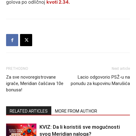
golova po odličnoj
kvoti 2.34.
PRETHODNO
Next article
Za sve novoregistrovane
Lacio odgovorio PSŽ-u na
igrače, Meridian čašćava 10e
ponudu za kupovinu Marušića
bonusa!
RELATED ARTICLES
MORE FROM AUTHOR
KVIZ: Da li koristiš sve mogućnosti
svog Meridian naloga?