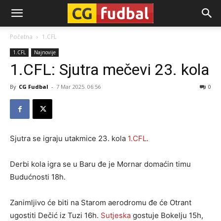
CG-
Početna
1.CFL
1.CFL
Najnovije
Fudbal
1.CFL: Sjutra mečevi 23. kola
By
CG Fudbal
-
7 Mar 2025. 06:56
0
Sjutra se igraju utakmice 23. kola
1.CFL
.
Derbi kola igra se u Baru đe je Mornar domaćin timu
Budućnosti 18h.
Zanimljivo će biti na Starom aerodromu đe će Otrant
ugostiti Dečić iz Tuzi 16h.
Sutjeska
gostuje Bokelju 15h,