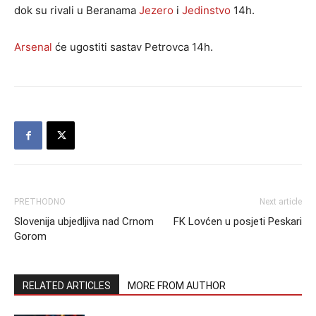
dok su rivali u Beranama
Jezero
i
Jedinstvo
14h.
Arsenal
će ugostiti sastav Petrovca 14h.
PRETHODNO
Next article
Slovenija ubjedljiva nad Crnom
FK Lovćen u posjeti Peskari
Gorom
RELATED ARTICLES
MORE FROM AUTHOR