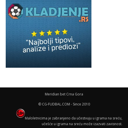
Meridian bet Crna Gora
© CG-FUDBAL.COM - Since 2010
Maloletnicima je zabranjeno da učestvuju u igrama na sreću,
učešće u igrama na sreću može izazvati zavisnost.