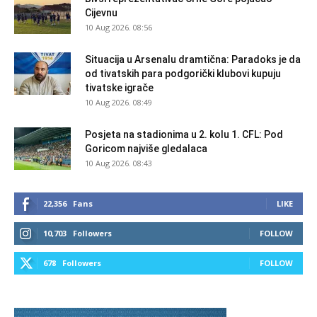
Cijevnu
10 Aug 2026. 08:56
Situacija u Arsenalu dramtična: Paradoks je da
od tivatskih para podgorički klubovi kupuju
tivatske igrače
10 Aug 2026. 08:49
Posjeta na stadionima u 2. kolu 1. CFL: Pod
Goricom najviše gledalaca
10 Aug 2026. 08:43
22,356
Fans
LIKE
10,703
Followers
FOLLOW
678
Followers
FOLLOW