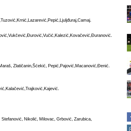
Tuzović,Krnić,Lazarević,Pepić,Ljuljđuraj,Camaj.
ović,Vukčević,Đurović,Vučić,Kalezić,Kovačević,Đuranović.
 Maraš, Zlatičanin,Šćekić, Pepić,Pajović,Macanović,Đenić.
ć,Kalačević,Trajković,Kajević.
, Stefanović, Nikolić, Milovac, Grbović, Zarubica,