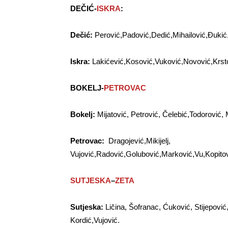
DEČIĆ-
ISKRA
:
Dečić:
Perović,Padović,Dedić,Mihailović,Đukić,
Iskra:
Lakićević,Kosović,Vuković,Novović,Krst
BOKELJ-
PETROVAC
Bokelj:
Mijatović, Petrović, Čelebić,Todorović,
Petrovac:
Dragojević,Mikijelj,
Vujović,Radović,Golubović,Marković,Vu,Kopitovi
SUTJESKA
–
ZETA
Sutjeska:
Ličina, Šofranac, Ćuković, Stijepović
Kordić,Vujović.