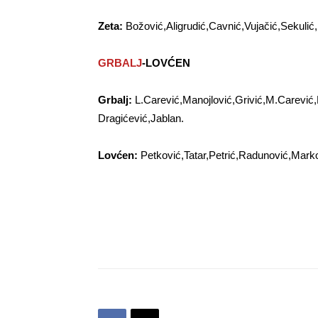
Zeta:
Božović,Aligrudić,Cavnić,Vujačić,Sekulić,
GRBALJ
-LOVĆEN
Grbalj:
L.Carević,Manojlović,Grivić,M.Carević,
Dragićević,Jablan.
Lovćen:
Petković,Tatar,Petrić,Radunović,Markov