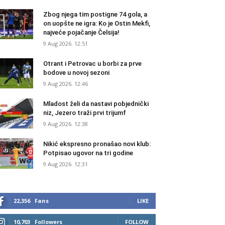
Zbog njega tim postigne 74 gola, a
on uopšte ne igra: Ko je Ostin Mekfi,
najveće pojačanje Čelsija!
9 Aug 2026. 12:51
Otrant i Petrovac u borbi za prve
bodove u novoj sezoni
9 Aug 2026. 12:46
Mladost želi da nastavi pobjednički
niz, Jezero traži prvi trijumf
9 Aug 2026. 12:38
Nikić ekspresno pronašao novi klub:
Potpisao ugovor na tri godine
9 Aug 2026. 12:31
22,356
Fans
LIKE
10,703
Followers
FOLLOW