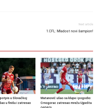
Next article
1.CFL: Mladost novi šampion!
potpis u Slovačkoj:
Matanović ušao sa klupe i pogodio:
šao u finišu i zatresao
Crnogorac zatresao mrežu Ujpešta
(VIDEO)