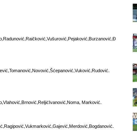
o,Radunović,Raičković,Vušurović,Pejaković,Burzanović,Đ
ičević,Tomanović,Novović,Šćepanović,Vuković,Rudović.
o,Vlahović,Brnović,ReljićIvanović,Noma, Marković.
ić,Ragipović,Vukmarković,Gajević,Merdović,Bogdanović.