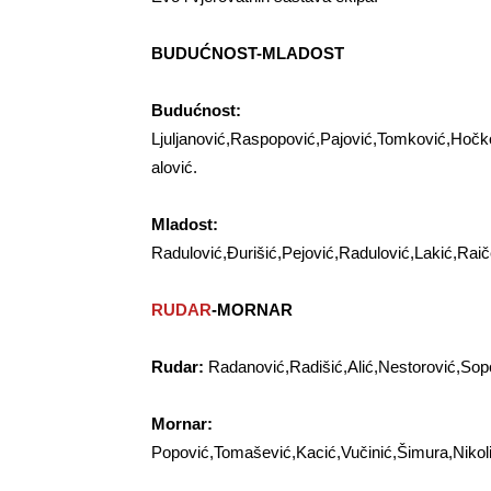
BUDUĆNOST-MLADOST
Budućnost:
Ljuljanović,Raspopović,Pajović,Tomković,Hočk
alović.
Mladost:
Radulović,Đurišić,Pejović,Radulović,Lakić,Ra
RUDAR
-MORNAR
Rudar:
Radanović,Radišić,Alić,Nestorović,Sop
Mornar:
Popović,Tomašević,Kacić,Vučinić,Šimura,Nikol