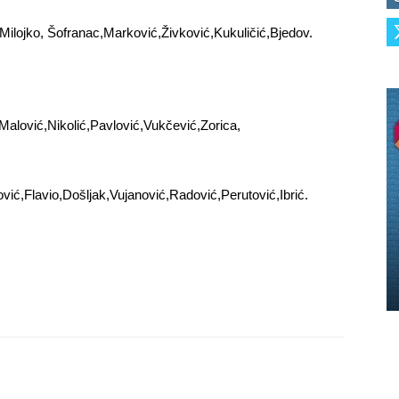
Milojko, Šofranac,Marković,Živković,Kukuličić,Bjedov.
Malović,Nikolić,Pavlović,Vukčević,Zorica,
ić,Flavio,Došljak,Vujanović,Radović,Perutović,Ibrić.