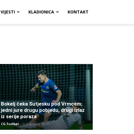
VIJESTI
KLADIONICA
KONTAKT
Bokelj čeka Sutjesku pod Vrmcem:
jedni jure drugu pobjedu, drugi izlaz
iz serije poraza
CG Fudbal
-
9 Aug 2026. 13:58