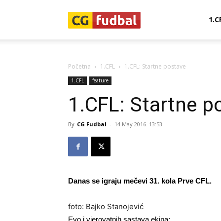
CG-
1.C
Fudbal
Početna
1.CFL
1.CFL: Startne postave
1.CFL
feature
1.CFL: Startne p
By
CG Fudbal
-
14 May 2016. 13:53
Danas se igraju mečevi 31. kola Prve CFL.
foto: Bajko Stanojević
Evo i vjerovatnih sastava ekipa: