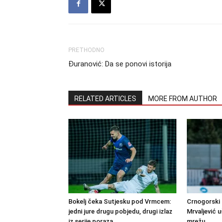
PRETHODNO
Đuranović: Da se ponovi istorija
RELATED ARTICLES
MORE FROM AUTHOR
Bokelj čeka Sutjesku pod Vrmcem:
Crnogorski 
jedni jure drugu pobjedu, drugi izlaz
Mrvaljević u
iz serije poraza
mrežu