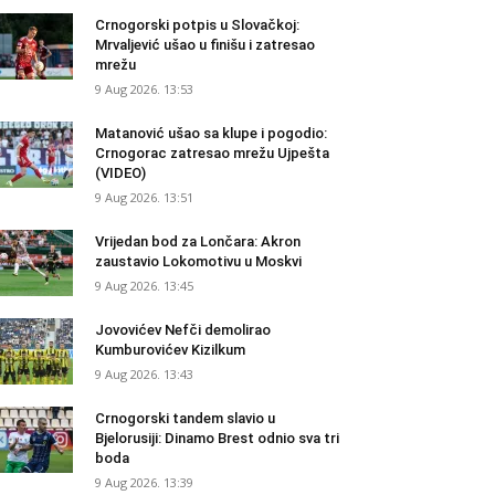
Crnogorski potpis u Slovačkoj:
Mrvaljević ušao u finišu i zatresao
mrežu
9 Aug 2026. 13:53
Matanović ušao sa klupe i pogodio:
Crnogorac zatresao mrežu Ujpešta
(VIDEO)
9 Aug 2026. 13:51
Vrijedan bod za Lončara: Akron
zaustavio Lokomotivu u Moskvi
9 Aug 2026. 13:45
Jovovićev Nefči demolirao
Kumburovićev Kizilkum
9 Aug 2026. 13:43
Crnogorski tandem slavio u
Bjelorusiji: Dinamo Brest odnio sva tri
boda
9 Aug 2026. 13:39