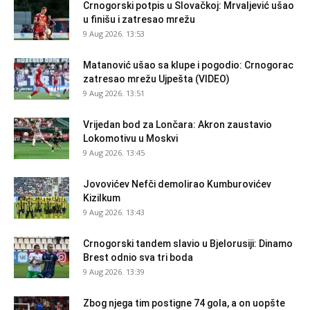
Crnogorski potpis u Slovačkoj: Mrvaljević ušao
u finišu i zatresao mrežu
9 Aug 2026. 13:53
Matanović ušao sa klupe i pogodio: Crnogorac
zatresao mrežu Ujpešta (VIDEO)
9 Aug 2026. 13:51
Vrijedan bod za Lončara: Akron zaustavio
Lokomotivu u Moskvi
9 Aug 2026. 13:45
Jovovićev Nefči demolirao Kumburovićev
Kizilkum
9 Aug 2026. 13:43
Crnogorski tandem slavio u Bjelorusiji: Dinamo
Brest odnio sva tri boda
9 Aug 2026. 13:39
Zbog njega tim postigne 74 gola, a on uopšte