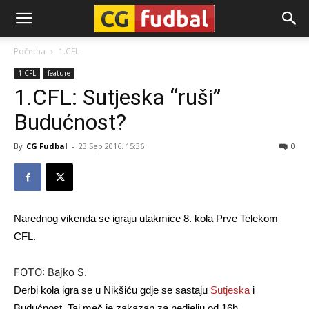
CG-
Početna
1.CFL
1.CFL
feature
Fudbal
1.CFL: Sutjeska “ruši”
Budućnost?
By
CG Fudbal
-
23 Sep 2016. 15:36
0
Narednog vikenda se igraju utakmice 8. kola Prve Telekom
CFL.
FOTO: Bajko S.
Derbi kola igra se u Nikšiću gdje se sastaju
Sutjeska
i
Budućnost. Taj meč je zakazan za nedjelju od 16h.