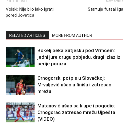
PRETHODNO
Next article
Volski: Nije bilo lako igrati
Startuje futsal liga
pored Jovetića
RELATED ARTICLES
MORE FROM AUTHOR
Bokelj čeka Sutjesku pod Vrmcem:
jedni jure drugu pobjedu, drugi izlaz iz
serije poraza
Crnogorski potpis u Slovačkoj:
Mrvaljević ušao u finišu i zatresao
mrežu
Matanović ušao sa klupe i pogodio:
Crnogorac zatresao mrežu Ujpešta
(VIDEO)