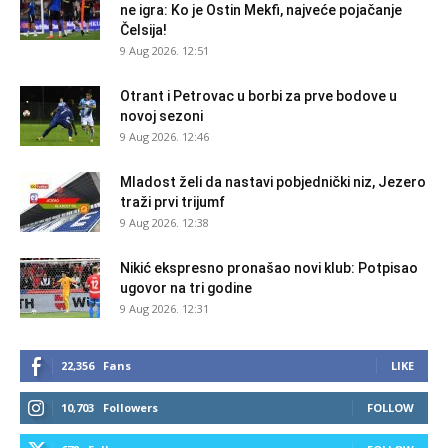
ne igra: Ko je Ostin Mekfi, najveće pojačanje
Čelsija!
9 Aug 2026. 12:51
Otrant i Petrovac u borbi za prve bodove u
novoj sezoni
9 Aug 2026. 12:46
Mladost želi da nastavi pobjednički niz, Jezero
traži prvi trijumf
9 Aug 2026. 12:38
Nikić ekspresno pronašao novi klub: Potpisao
ugovor na tri godine
9 Aug 2026. 12:31
22,356
Fans
LIKE
10,703
Followers
FOLLOW