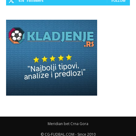
678
Followers
FOLLOW
Meridian bet Crna Gora
© CG-FUDBAL.COM - Since 2010