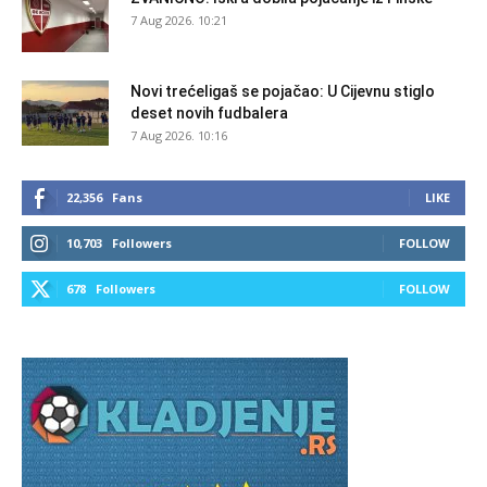
7 Aug 2026. 10:21
Novi trećeligaš se pojačao: U Cijevnu stiglo
deset novih fudbalera
7 Aug 2026. 10:16
22,356
Fans
LIKE
10,703
Followers
FOLLOW
678
Followers
FOLLOW