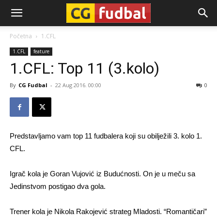
CG-
Početna
1.CFL
1.CFL
feature
Fudbal
1.CFL: Top 11 (3.kolo)
By
CG Fudbal
-
22 Aug 2016. 00:00
0
Predstavljamo vam top 11 fudbalera koji su obilježili 3. kolo 1.
CFL.
Igrač kola je Goran Vujović iz Budućnosti. On je u meču sa
Jedinstvom postigao dva gola.
Trener kola je Nikola Rakojević strateg Mladosti. “Romantičari”