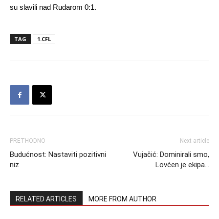
su slavili nad Rudarom 0:1.
TAG
1.CFL
PRETHODNO
Next article
Budućnost: Nastaviti pozitivni
Vujačić: Dominirali smo,
niz
Lovćen je ekipa…
RELATED ARTICLES
MORE FROM AUTHOR