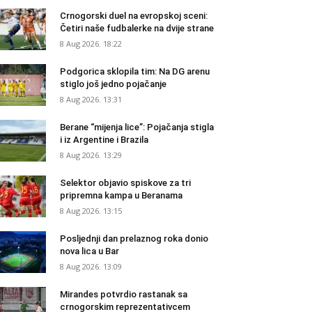
Crnogorski duel na evropskoj sceni:
Četiri naše fudbalerke na dvije strane
8 Aug 2026. 18:22
Podgorica sklopila tim: Na DG arenu
stiglo još jedno pojačanje
8 Aug 2026. 13:31
Berane “mijenja lice”: Pojačanja stigla
i iz Argentine i Brazila
8 Aug 2026. 13:29
Selektor objavio spiskove za tri
pripremna kampa u Beranama
8 Aug 2026. 13:15
Posljednji dan prelaznog roka donio
nova lica u Bar
8 Aug 2026. 13:09
Mirandes potvrdio rastanak sa
crnogorskim reprezentativcem