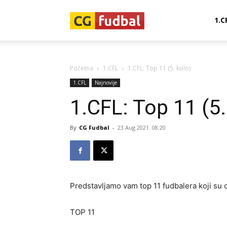
CG-
1.C
Fudbal
Početna
1.CFL
1.CFL: Top 11 (5. kolo)
1.CFL
Najnovije
1.CFL: Top 11 (5.
By
CG Fudbal
-
23 Aug 2021. 08:20
Predstavljamo vam top 11 fudbalera koji su o
TOP 11