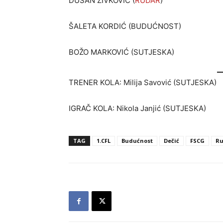
DUŠAN ŽIVKOVIĆ (
RUDAR
)
ŠALETA KORDIĆ (BUDUĆNOST)
BOŽO MARKOVIĆ (SUTJESKA)
TRENER KOLA: Milija Savović (SUTJESKA)
IGRAČ KOLA: Nikola Janjić (SUTJESKA)
TAG
1.CFL
Budućnost
Dečić
FSCG
Ru