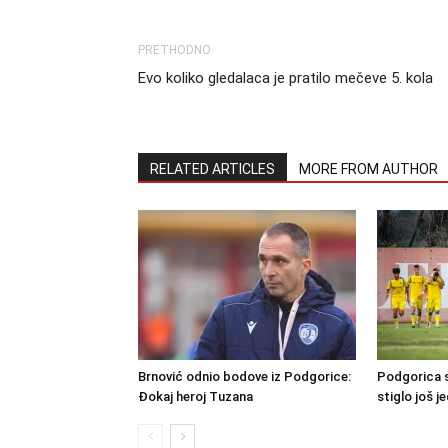
PRETHODNO
Evo koliko gledalaca je pratilo mečeve 5. kola
RELATED ARTICLES
MORE FROM AUTHOR
Brnović odnio bodove iz Podgorice:
Podgorica s
Đokaj heroj Tuzana
stiglo još j