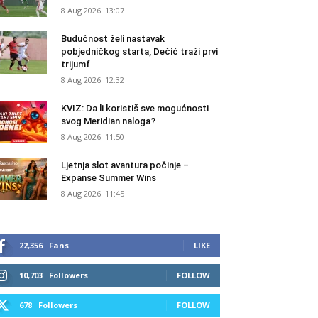
8 Aug 2026. 13:07
Budućnost želi nastavak
pobjedničkog starta, Dečić traži prvi
trijumf
8 Aug 2026. 12:32
KVIZ: Da li koristiš sve mogućnosti
svog Meridian naloga?
8 Aug 2026. 11:50
Ljetnja slot avantura počinje –
Expanse Summer Wins
8 Aug 2026. 11:45
22,356
Fans
LIKE
10,703
Followers
FOLLOW
678
Followers
FOLLOW