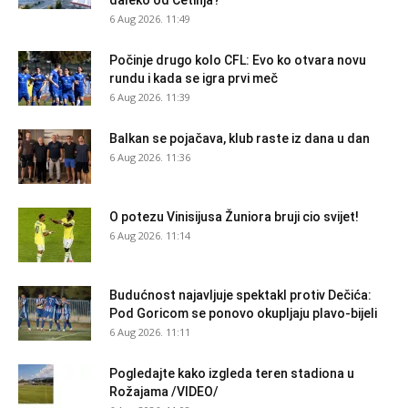
daleko od Cetinja?
6 Aug 2026. 11:49
Počinje drugo kolo CFL: Evo ko otvara novu
rundu i kada se igra prvi meč
6 Aug 2026. 11:39
Balkan se pojačava, klub raste iz dana u dan
6 Aug 2026. 11:36
O potezu Vinisijusa Žuniora bruji cio svijet!
6 Aug 2026. 11:14
Budućnost najavljuje spektakl protiv Dečića:
Pod Goricom se ponovo okupljaju plavo-bijeli
6 Aug 2026. 11:11
Pogledajte kako izgleda teren stadiona u
Rožajama /VIDEO/