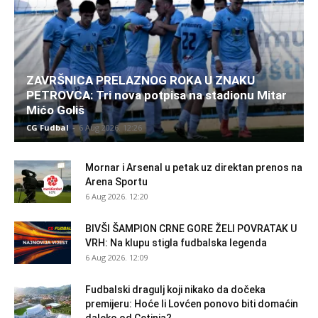
ZAVRŠNICA PRELAZNOG ROKA U ZNAKU
PETROVCA: Tri nova potpisa na stadionu Mitar
Mićo Goliš
CG Fudbal
-
6 Aug 2026. 12:26
Mornar i Arsenal u petak uz direktan prenos na
Arena Sportu
6 Aug 2026. 12:20
BIVŠI ŠAMPION CRNE GORE ŽELI POVRATAK U
VRH: Na klupu stigla fudbalska legenda
6 Aug 2026. 12:09
Fudbalski dragulj koji nikako da dočeka
premijeru: Hoće li Lovćen ponovo biti domaćin