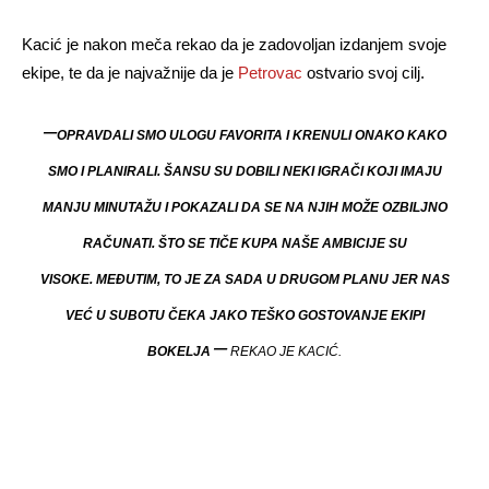
Kacić je nakon meča rekao da je zadovoljan izdanjem svoje
ekipe, te da je najvažnije da je
Petrovac
ostvario svoj cilj.
–
OPRAVDALI SMO ULOGU FAVORITA I KRENULI ONAKO KAKO
SMO I PLANIRALI. ŠANSU SU DOBILI NEKI IGRAČI KOJI IMAJU
MANJU MINUTAŽU I POKAZALI DA SE NA NJIH MOŽE OZBILJNO
RAČUNATI. ŠTO SE TIČE KUPA NAŠE AMBICIJE SU
VISOKE. MEĐUTIM, TO JE ZA SADA U DRUGOM PLANU JER NAS
VEĆ U SUBOTU ČEKA JAKO TEŠKO GOSTOVANJE EKIPI
–
BOKELJA
REKAO JE KACIĆ.