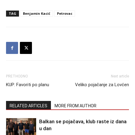
TAG
Benjamin Kacić
Petrovac
PRETHODNO
Next article
KUP: Favoriti po planu
Veliko pojačanje za Lovćen
RELATED ARTICLES
MORE FROM AUTHOR
Balkan se pojačava, klub raste iz dana
u dan