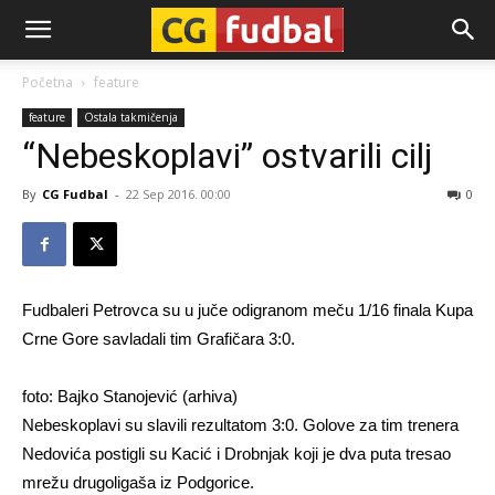
CG-
Početna
feature
feature
Ostala takmičenja
Fudbal
“Nebeskoplavi” ostvarili cilj
By
CG Fudbal
-
22 Sep 2016. 00:00
0
Fudbaleri Petrovca su u juče odigranom meču 1/16 finala Kupa
Crne Gore savladali tim Grafičara 3:0.
foto: Bajko Stanojević (arhiva)
Nebeskoplavi su slavili rezultatom 3:0. Golove za tim trenera
Nedovića postigli su Kacić i Drobnjak koji je dva puta tresao
mrežu drugoligaša iz Podgorice.