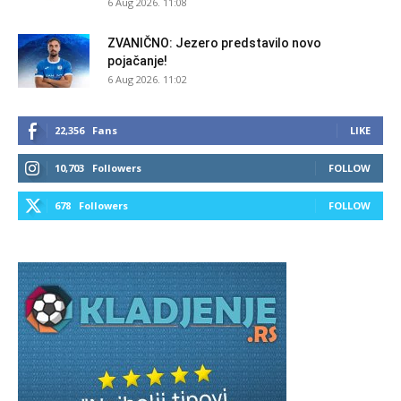
6 Aug 2026. 11:08
ZVANIČNO: Jezero predstavilo novo
pojačanje!
6 Aug 2026. 11:02
22,356
Fans
LIKE
10,703
Followers
FOLLOW
678
Followers
FOLLOW