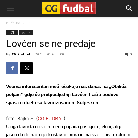
CG-
Početna
1.CFL
1.CFL
feature
Fudbal
Lovćen se ne predaje
By
CG Fudbal
-
29 Oct 2016. 00:00
0
Veoma interesantan meč očekuje nas danas na „Obilića
poljani“ gdje će pretposljednji Lovćen tražiti bodove
spasa u duelu sa favorizovanom Sutjeskom.
foto: Bajko S. (
CG FUDBAL
)
Uloga favorita u ovom meču pripada gostujućoj ekipi, ali je
jasno da domaćin jednostavno mora ići na sve ili ništa kako bi