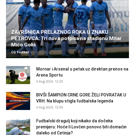
ZAVRŠNICA PRELAZNOG ROKA U ZNAKU
PETROVCA: Tri nova potpisa na stadionu Mitar
Mićo Goliš
CG Fudbal
-
6 Aug 2026. 12:26
Mornar i Arsenal u petak uz direktan prenos na
Arena Sportu
6 Aug 2026. 12:20
BIVŠI ŠAMPION CRNE GORE ŽELI POVRATAK U
VRH: Na klupu stigla fudbalska legenda
6 Aug 2026. 12:09
Fudbalski dragulj koji nikako da dočeka
premijeru: Hoće li Lovćen ponovo biti domaćin
daleko od Cetinja?