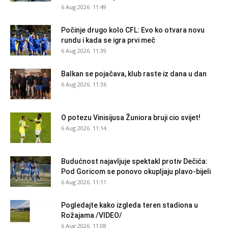
6 Aug 2026. 11:49
Počinje drugo kolo CFL: Evo ko otvara novu
rundu i kada se igra prvi meč
6 Aug 2026. 11:39
Balkan se pojačava, klub raste iz dana u dan
6 Aug 2026. 11:36
O potezu Vinisijusa Žuniora bruji cio svijet!
6 Aug 2026. 11:14
Budućnost najavljuje spektakl protiv Dečića:
Pod Goricom se ponovo okupljaju plavo-bijeli
6 Aug 2026. 11:11
Pogledajte kako izgleda teren stadiona u
Rožajama /VIDEO/
6 Aug 2026. 11:08