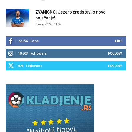
ZVANIČNO: Jezero predstavilo novo
pojačanje!
6 Aug 2026. 11:02
22,356
Fans
LIKE
10,703
Followers
FOLLOW
678
Followers
FOLLOW