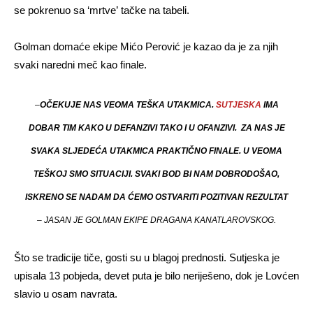
se pokrenuo sa ‘mrtve’ tačke na tabeli.
Golman domaće ekipe Mićo Perović je kazao da je za njih
svaki naredni meč kao finale.
–
OČEKUJE NAS VEOMA TEŠKA UTAKMICA.
SUTJESKA
IMA
DOBAR TIM KAKO U DEFANZIVI TAKO I U OFANZIVI. ZA NAS JE
SVAKA SLJEDEĆA UTAKMICA PRAKTIČNO FINALE. U VEOMA
TEŠKOJ SMO SITUACIJI. SVAKI BOD BI NAM DOBRODOŠAO,
ISKRENO SE NADAM DA ĆEMO OSTVARITI POZITIVAN REZULTAT
– JASAN JE GOLMAN EKIPE DRAGANA KANATLAROVSKOG.
Što se tradicije tiče, gosti su u blagoj prednosti. Sutjeska je
upisala 13 pobjeda, devet puta je bilo neriješeno, dok je Lovćen
slavio u osam navrata.