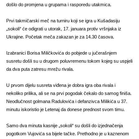
došlo do promjena u grupama i rasporedu utakmica.
Prvi takmičarski meč na turniru koji se igra u Kušadasiju
„sokoli“ će odigrati u utorak, 17. januara protiv vršnjaka iz
Ukrajine. Početak meča zakazan je za 14.30 časova.
Izabranici Borisa Miličkovića do pobjede u jučerašnjem
susretu došli su u drugom poluvremenu tokom kojeg su uspjeli
da dva puta zatresu mrežu rivala.
U prvom dijelu susreta viđena je dobra igra oba rivala i
nekoliko prilika, ali se na prvi pogodak čekalo do samog finiša.
Neodlučnost golmana Radulovića i defanzivca Milikića u 37.
minutu iskoristio je Letenaj da donese prednost svom timu.
Samo dva minuta kasnije „sokoli“ su došli do izjednačenja
pogotkom Vujovića sa bijele tačke. Prethodno je u kaznenom