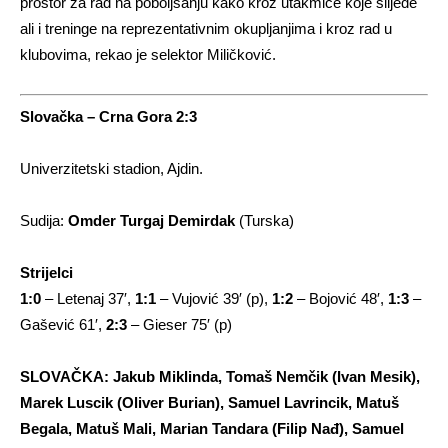
prostor za rad na poboljšanju kako kroz utakmice koje slijede
ali i treninge na reprezentativnim okupljanjima i kroz rad u
klubovima, rekao je selektor Miličković.
Slovačka – Crna Gora 2:3
Univerzitetski stadion, Ajdin.
Sudija:
Omder Turgaj Demirdak
(Turska)
Strijelci
1:0
– Letenaj 37′,
1:1
– Vujović 39′ (p),
1:2
– Bojović 48′,
1:3
–
Gašević 61′,
2:3
– Gieser 75′ (p)
SLOVAČKA: Jakub Miklinda, Tomaš Nemčik (Ivan Mesik),
Marek Luscik (Oliver Burian), Samuel Lavrincik, Matuš
Begala, Matuš Mali, Marian Tandara (Filip Nađ), Samuel