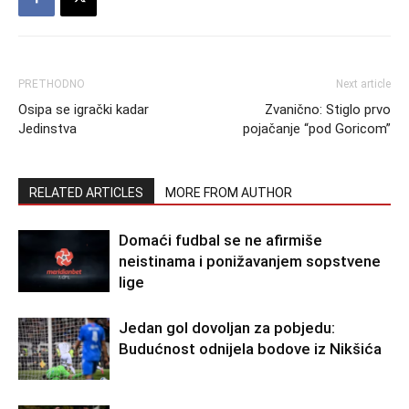
PRETHODNO
Next article
Osipa se igrački kadar
Zvanično: Stiglo prvo
Jedinstva
pojačanje “pod Goricom”
RELATED ARTICLES
MORE FROM AUTHOR
Domaći fudbal se ne afirmiše
neistinama i ponižavanjem sopstvene
lige
Jedan gol dovoljan za pobjedu:
Budućnost odnijela bodove iz Nikšića