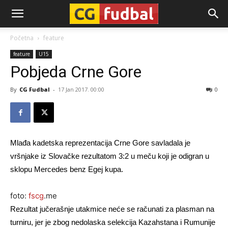
CG-
Početna
feature
feature
U15
Fudbal
Pobjeda Crne Gore
By
CG Fudbal
-
17 Jan 2017. 00:00
0
Mlađa kadetska reprezentacija Crne Gore savladala je
vršnjake iz Slovačke rezultatom 3:2 u meču koji je odigran u
sklopu Mercedes benz Egej kupa.
foto:
fscg
.me
Rezultat jučerašnje utakmice neće se računati za plasman na
turniru, jer je zbog nedolaska selekcija Kazahstana i Rumunije