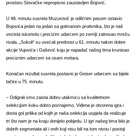
prostoru Slovačke nepropisno zaustavljen Bojović.
U 48. minutu susreta Muzurović je odličnim pasom ostavio
Bojovića jedan na jedan sa golmanom protivnika, što je naš
vezista iskoristio i precizim udarcem po zemlji zatresao mrežu
rivala. „Sokoli“ su uvećali prednost u 61. minutu nakon dobre
akcije Vujovića i Gašević koju je napadač našeg tima krunisao
preciznim udarcem sa osam metara.
Konačan rezultat susreta postavio je Geiser udarcem sa bijele
tačke u 75. minutu.
– Odigrali smo zaista dobru utakmicu sa kvalitetnom
selekcijom koku dobro poznajemo. Viđena je otvorena igra i
dosta gol prilika od kojih je naša selekcija uspjela da realizuje
tri što nam je na kraju donijelo pobjedu. U igri našeg tima bilo je
dobrih segmenata ali i onih koji nisu bili na tom nivou i postoji