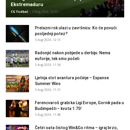
Ekstremaduru
CG Fudbal
-
5 Aug 2026. 12:35
Prelazni rok ulazi u završnicu: Ko će povući
posljednji potez?
5 Aug 2026. 12:13
Radonjić nakon pobjede u derbiju: Nema
euforije, tek smo počeli
5 Aug 2026. 11:56
Ljetnja slot avantura počinje – Expanse
Summer Wins
5 Aug 2026. 11:51
Ferencvaroš grabi ka Ligi Evrope, Gornik pada u
Budimpešti – kvota 1.75!
5 Aug 2026. 11:48
Četiri sata čistog Win&Go ritma – igraj brzo,