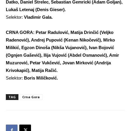
Datko, Daniel Strelec, Sebastian Gemricki (Adam Goljan),
Lukaš Letenaj (Denis Gieser).
Selektor:
Vladimir Gala.
CRNA GORA: Petar Radulović, Matija Drinčić (Veljko
Radenović), Andrej Pupović (Kenan Nikočevič), Mirko
Milikić, Egzon Dinoša (Nikša Vujanović), Ivan Bojović
(Ognjen Gašević), Ilija Vujović (Abdel Osmanović), Amir
Muzurović, Petar Vukčević, Jovan Mirković (Andrija
Krivokapić), Matija Račić.
Selektor:
Boris Miličković.
TAG
Crna Gora