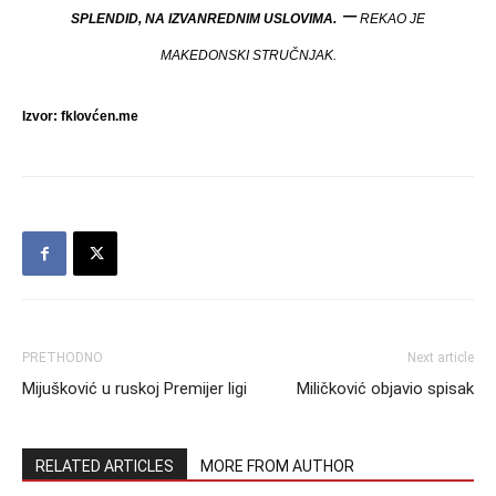
–
SPLENDID, NA IZVANREDNIM USLOVIMA.
REKAO JE
MAKEDONSKI STRUČNJAK.
Izvor: fklovćen.me
PRETHODNO
Next article
Mijušković u ruskoj Premijer ligi
Miličković objavio spisak
RELATED ARTICLES
MORE FROM AUTHOR