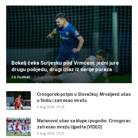
Bokelj čeka Sutjesku pod Vrmcem: jedni jure
drugu pobjedu, drugi izlaz iz serije poraza
CG Fudbal
-
9 Aug 2026. 13:58
Crnogorski potpis u Slovačkoj: Mrvaljević ušao
u finišu i zatresao mrežu
9 Aug 2026. 13:53
Matanović ušao sa klupe i pogodio: Crnogorac
zatresao mrežu Ujpešta (VIDEO)
9 Aug 2026. 13:51