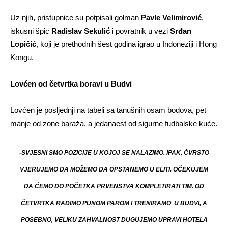
Uz njih, pristupnice su potpisali golman
Pavle Velimirović
,
iskusni špic
Radislav Sekulić
i povratnik u vezi
Srđan
Lopičić
, koji je prethodnih šest godina igrao u Indoneziji i Hong
Kongu.
Lovćen od četvrtka boravi u Budvi
Lovćen je posljednji na tabeli sa tanušnih osam bodova, pet
manje od zone baraža, a jedanaest od sigurne fudbalske kuće.
-SVJESNI SMO POZICIJE U KOJOJ SE NALAZIMO. IPAK, ČVRSTO
VJERUJEMO DA MOŽEMO DA OPSTANEMO U ELITI. OČEKUJEM
DA ĆEMO DO POČETKA PRVENSTVA KOMPLETIRATI TIM. OD
ČETVRTKA RADIMO PUNOM PAROM I TRENIRAMO U BUDVI, A
POSEBNO, VELIKU ZAHVALNOST DUGUJEMO UPRAVI HOTELA