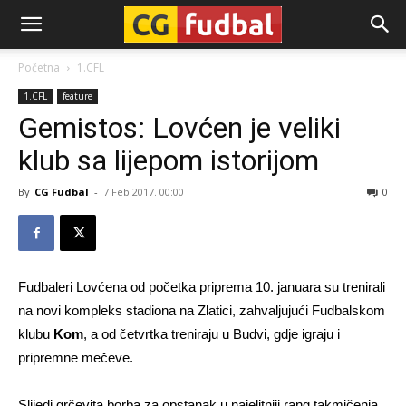
CG-
Početna
1.CFL
1.CFL
feature
Fudbal
Gemistos: Lovćen je veliki
klub sa lijepom istorijom
By
CG Fudbal
-
7 Feb 2017. 00:00
0
Fudbaleri Lovćena od početka priprema 10. januara su trenirali
na novi kompleks stadiona na Zlatici, zahvaljujući Fudbalskom
klubu
Kom
, a od četvrtka treniraju u Budvi, gdje igraju i
pripremne mečeve.
Slijedi grčevita borba za opstanak u najelitniji rang takmičenja.