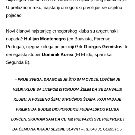
U prelaznom roku, najstariji crnogorski prvoligaš se osjetno
pojačao.
Novi članovi najstarijeg crnogorskog kluba su argentinski
napadač
Hulijan Montenegro
(ex Boavista, Farense,
Portugal), njegov kolega po poziciji Grk
Giorgos Gemistos
, te
senegalski štoper
Dominik Korea
(El Ehido, španska
Segunda B).
–
PRIJE SVEGA, DRAGO MI JE ŠTO SAM OVDJE. LOVĆEN JE
VELIKI KLUB SA LIJEPOM ISTORIJOM. ŽELIM DA SE ZAHVALIM
KLUBU, A POSEBNO ŠEFU STRUČNOG ŠTABA, KOJI MI DAJE
PRILIKU DA BUDEM DIO PORODICE FUDBALSKOG KLUBA
LOVĆEN. SIGURAN SAM DA ĆE TIM PREVAZIĆI SVE PREPREKE I
DA ĆEMO NA KRAJU SEZONE SLAVITI.
– REKAO JE GEMISTOS.