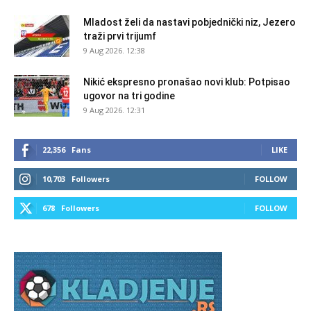
Mladost želi da nastavi pobjednički niz, Jezero
traži prvi trijumf
9 Aug 2026. 12:38
Nikić ekspresno pronašao novi klub: Potpisao
ugovor na tri godine
9 Aug 2026. 12:31
22,356
Fans
LIKE
10,703
Followers
FOLLOW
678
Followers
FOLLOW