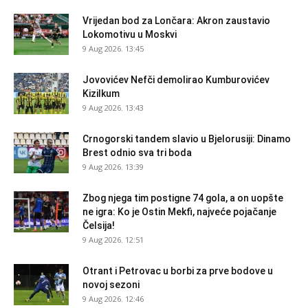
Vrijedan bod za Lončara: Akron zaustavio
Lokomotivu u Moskvi
9 Aug 2026. 13:45
Jovovićev Nefči demolirao Kumburovićev
Kizilkum
9 Aug 2026. 13:43
Crnogorski tandem slavio u Bjelorusiji: Dinamo
Brest odnio sva tri boda
9 Aug 2026. 13:39
Zbog njega tim postigne 74 gola, a on uopšte
ne igra: Ko je Ostin Mekfi, najveće pojačanje
Čelsija!
9 Aug 2026. 12:51
Otrant i Petrovac u borbi za prve bodove u
novoj sezoni
9 Aug 2026. 12:46